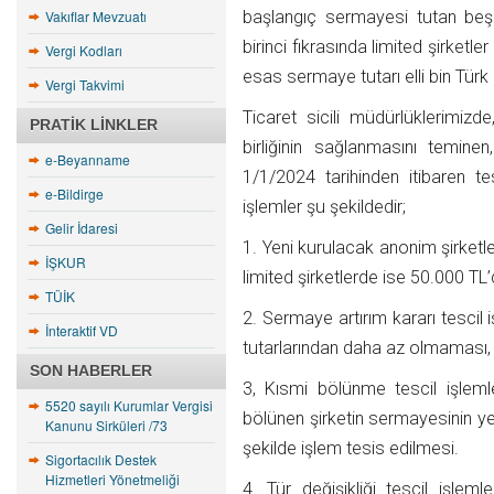
Vakıflar Mevzuatı
başlangıç sermayesi tutan beş 
birinci fıkrasında limited şirketle
Vergi Kodları
esas sermaye tutarı elli bin Türk L
Vergi Takvimi
Ticaret sicili müdürlüklerimiz
PRATIK LINKLER
birliğinin sağlanmasını temin
e-Beyanname
1/1/2024 tarihinden itibaren te
e-Bildirge
işlemler şu şekildedir;
Gelir İdaresi
1. Yeni kurulacak anonim şirketl
İŞKUR
limited şirketlerde ise 50.000 T
TÜİK
2. Sermaye artırım kararı tescil
İnteraktif VD
tutarlarından daha az olmaması,
SON HABERLER
3, Kısmi bölünme tescil işleml
5520 sayılı Kurumlar Vergisi
bölünen şirketin sermayesinin ye
Kanunu Sirküleri /73
şekilde işlem tesis edilmesi.
Sigortacılık Destek
Hizmetleri Yönetmeliği
4. Tür değişikliği tescil işlem