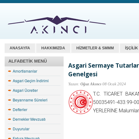
ANASAYFA
HAKKIMIZDA
HİZMETLER & SMMM
İŞÇİLİ
ALFABETIK MENÜ
Asgari Sermaye Tutarlar
Amortismanlar
Genelgesi
Asgari Geçim İndirimi
Yazan:
Oğuz Akıncı
08 Ocak 2024
Asgari Ücretler
T.C. TİCARET BAKAN
Beyanname Süreleri
50035491-433.99-00
Defterler
YERLERİNE Malumları
Dernekler Mevzuatı
Duyurular
Fatura Mevzuatı