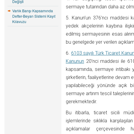
Değişti
sermaye tutarından daha az olma
Varlık Barışı Kapsamında
Defter-Beyan Sistemi Kayıt
5. Kanun’un 376’ncı maddesi k
Kılavuzu
yedek akçelerinin kaybına ilişk
edilmiş sermayesinin esas alınm
bu genelgede yer verilen açıklam
6.
6103 sayılı Türk Ticaret Kan
Kanunun
20’nci maddesi ile 61
kapsamında, sermaye intibakı y
şirketlerin, faaliyetlerine deva
yapılabileceği yönünde açık 
sermaye artırım tescil talepleri
gerekmektedir.
Bu itibarla, ticaret sicili müd
işlemlerinde sıklıkla karşılaşı
açıklamalar çerçevesinde h