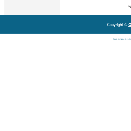
Y
Copyright ©
O
Tasarim & Si