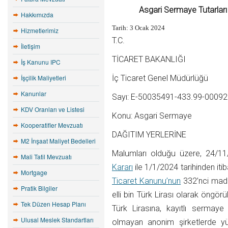
Asgari Sermaye Tutarları
Hakkımızda
Tarih: 3 Ocak 2024
Hizmetlerimiz
T.C.
İletişim
TİCARET BAKANLIĞI
İş Kanunu IPC
İşçilik Maliyetleri
İç Ticaret Genel Müdürlüğü
Kanunlar
Sayı: E-50035491-433.99-0009
KDV Oranları ve Listesi
Konu: Asgari Sermaye
Kooperatifler Mevzuatı
DAĞITIM YERLERİNE
M2 İnşaat Maliyet Bedelleri
Malumları olduğu üzere, 24/11
Mali Tatil Mevzuatı
Kararı
ile 1/1/2024 tarihinden it
Mortgage
Ticaret Kanunu’nun
332’nci madde
Pratik Bilgiler
elli bin Türk Lirası olarak öngör
Tek Düzen Hesap Planı
Türk Lirasına, kayıtlı sermay
Ulusal Meslek Standartları
olmayan anonim şirketlerde yü