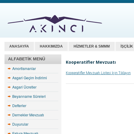
ANASAYFA
HAKKIMIZDA
HİZMETLER & SMMM
İŞÇİLİ
ALFABETIK MENÜ
Kooperatifler Mevzuatı
Amortismanlar
Kooperatifler Mevzuatı Listesi İçin Tıklayın
Asgari Geçim İndirimi
Asgari Ücretler
Beyanname Süreleri
Defterler
Dernekler Mevzuatı
Duyurular
Fatura Mevzuatı