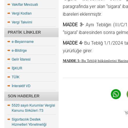
Vakıflar Mevzuatı
paragrafında yer alan “sigara” i
Vergi Kodları
ibareleri eklenmiştir.
Vergi Takvimi
MADDE 3-
Aynı Tebliğin (III/C
“sigara” ibaresinden sonra gelme
PRATIK LINKLER
e-Beyanname
MADDE 4-
Bu Tebliğ 1/1/2024 ta
e-Bildirge
yürürlüğe girer.
Gelir İdaresi
MADDE 5-
Bu Tebliğ hükümlerini Hazine
İŞKUR
TÜİK
İnteraktif VD
SON HABERLER
5520 sayılı Kurumlar Vergisi
Kanunu Sirküleri /73
Y
Sigortacılık Destek
Hizmetleri Yönetmeliği