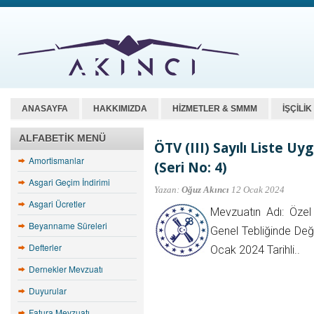
ANASAYFA
HAKKIMIZDA
HİZMETLER & SMMM
İŞÇİLİ
ALFABETIK MENÜ
ÖTV (III) Sayılı Liste U
Amortismanlar
(Seri No: 4)
Asgari Geçim İndirimi
Yazan:
Oğuz Akıncı
12 Ocak 2024
Asgari Ücretler
Mevzuatın Adı: Özel 
Beyanname Süreleri
Genel Tebliğinde Deği
Defterler
Ocak 2024 Tarihli..
Dernekler Mevzuatı
Duyurular
Fatura Mevzuatı