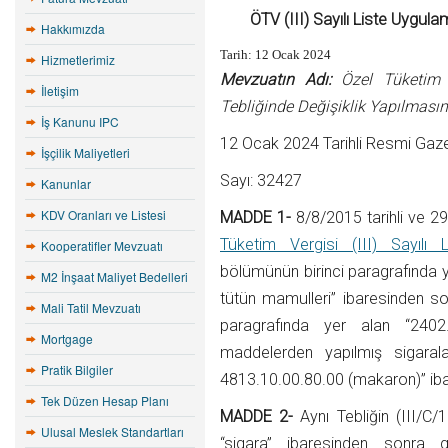
ÖTV (III) Sayılı Liste Uygula
Hakkımızda
Tarih: 12 Ocak 2024
Hizmetlerimiz
Mevzuatın Adı:
Özel Tüketim V
İletişim
Tebliğinde Değişiklik Yapılmasına
İş Kanunu IPC
12 Ocak 2024 Tarihli Resmi Gaz
İşçilik Maliyetleri
Sayı: 32427
Kanunlar
KDV Oranları ve Listesi
MADDE 1-
8/8/2015 tarihli ve 
Tüketim Vergisi (III) Sayılı 
Kooperatifler Mevzuatı
bölümünün birinci paragrafında y
M2 İnşaat Maliyet Bedelleri
tütün mamulleri” ibaresinden so
Mali Tatil Mevzuatı
paragrafında yer alan “2402
Mortgage
maddelerden yapılmış sigaral
Pratik Bilgiler
4813.10.00.80.00 (makaron)” ibar
Tek Düzen Hesap Planı
MADDE 2-
Aynı Tebliğin (III/C
Ulusal Meslek Standartları
“sigara” ibaresinden sonra 