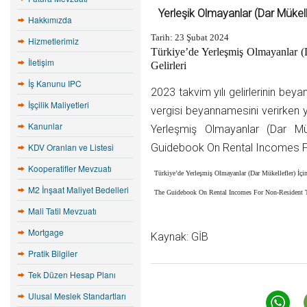
Yerleşik Olmayanlar (Dar Mükellef
Hakkımızda
Tarih: 23 Şubat 2024
Hizmetlerimiz
Türkiye’de Yerleşmiş Olmayanlar (D
İletişim
Gelirleri
İş Kanunu IPC
2023 takvim yılı gelirlerinin beyan
İşçilik Maliyetleri
vergisi beyannamesini verirken y
Kanunlar
Yerleşmiş Olmayanlar (Dar Mük
KDV Oranları ve Listesi
Guidebook On Rental Incomes Fo
Kooperatifler Mevzuatı
Türkiye’de Yerleşmiş Olmayanlar (Dar Mükellefler) İçin
M2 İnşaat Maliyet Bedelleri
The Guidebook On Rental Incomes For Non-Resident T
Mali Tatil Mevzuatı
Mortgage
Kaynak: GİB
Pratik Bilgiler
Tek Düzen Hesap Planı
Ulusal Meslek Standartları