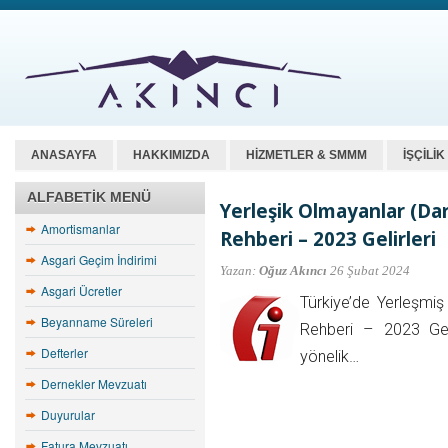
ANASAYFA
HAKKIMIZDA
HİZMETLER & SMMM
İŞÇİLİ
ALFABETIK MENÜ
Yerleşik Olmayanlar (Dar 
Amortismanlar
Rehberi – 2023 Gelirleri
Asgari Geçim İndirimi
Yazan:
Oğuz Akıncı
26 Şubat 2024
Asgari Ücretler
Türkiye’de Yerleşmiş 
Beyanname Süreleri
Rehberi – 2023 Gelir
Defterler
yönelik…
Dernekler Mevzuatı
Duyurular
Fatura Mevzuatı