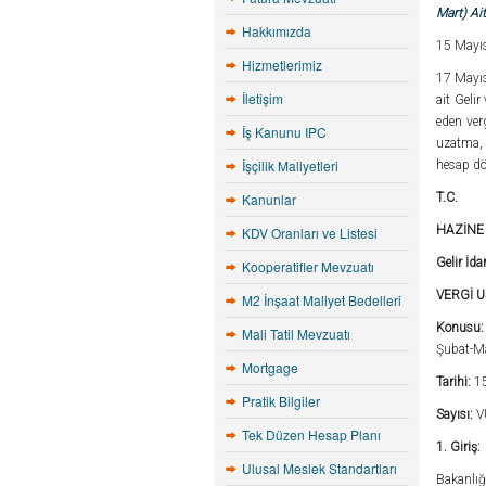
Mart) Ai
Hakkımızda
15 Mayıs 
Hizmetlerimiz
17 Mayıs
İletişim
ait Geli
eden ver
İş Kanunu IPC
uzatma, 
İşçilik Maliyetleri
hesap dö
Kanunlar
T.C.
HAZİNE 
KDV Oranları ve Listesi
Gelir İda
Kooperatifler Mevzuatı
VERGİ 
M2 İnşaat Maliyet Bedelleri
Konusu
Mali Tatil Mevzuatı
Şubat-Ma
Mortgage
Tarihi:
1
Pratik Bilgiler
Sayısı:
V
Tek Düzen Hesap Planı
1. Giriş:
Ulusal Meslek Standartları
Bakanlığı