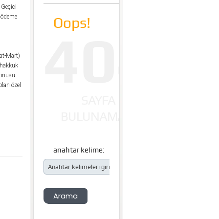
 Geçici
e ödeme
at-Mart)
tahakkuk
konusu
olan özel