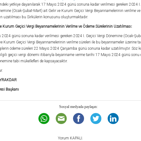
deki yetkiye dayanılarak 17 Mayıs 2024 günü sonuna kadar verilmesi gereken 2024 I.
nemine (Ocak-Şubat-Mart) ait Gelir ve Kurum Geçici Vergi Beyannamelerinin verilme v
nin uzatılması bu Sirkülerin konusunu oluşturmaktadır.
 ve Kurum Geçici Vergi Beyannamelerinin Verilme ve Ödeme Sürelerinin Uzatılması:
 2024 günü sonuna kadar verilmesi gereken 2024 I. Geçici Vergi Dönemine (Ocak-Şub
r ve Kurum Geçici Vergi Beyannamelerinin verilme süreleri ile bu beyannameler üzerine 
gilerin ödeme süreleri 22 Mayıs 2024 Çarşamba günü sonuna kadar uzatılmıştır. Söz 
ilgili geçici vergi dönemi itibarıyla beyanname verme tarihi 17 Mayıs 2024 günü sonu 
nemine tabi mükellefleri de kapsayacaktır.
r.
BAYRAKDAR
resi Başkanı
Sosyal medyada paylaşın:
Yorum KAPALI.