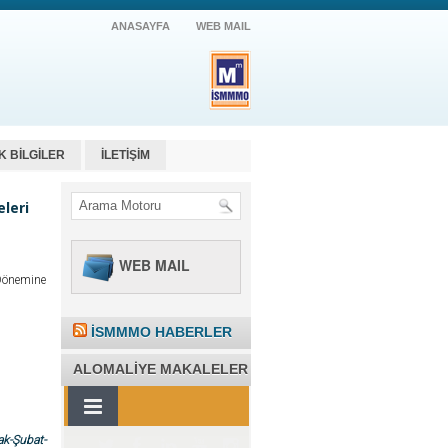
ANASAYFA
WEB MAIL
K BİLGİLER
İLETİŞİM
leri
WEB MAIL
Dönemine
İSMMMO HABERLER
ALOMALIYE MAKALELER
k-Şubat-