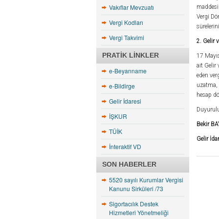
Vakıflar Mevzuatı
maddesin
Vergi Dö
Vergi Kodları
süreleri
Vergi Takvimi
2. Gelir
PRATIK LINKLER
17 Mayıs
ait Geli
e-Beyanname
eden ver
e-Bildirge
uzatma, 
hesap dö
Gelir İdaresi
Duyurulu
İŞKUR
Bekir 
TÜİK
Gelir İda
İnteraktif VD
SON HABERLER
5520 sayılı Kurumlar Vergisi
Kanunu Sirküleri /73
Sigortacılık Destek
Hizmetleri Yönetmeliği