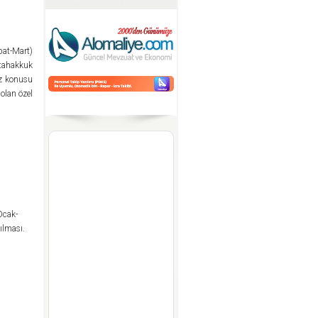
bat-Mart)
 tahakkuk
öz konusu
olan özel
Ocak-
ılması.