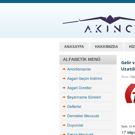
ANASAYFA
HAKKIMIZDA
Hİ
ALFABETIK MENÜ
Gelir 
Uzatıl
Amortismanlar
Yazan:
Oğu
Asgari Geçim İndirimi
Asgari Ücretler
Beyanname Süreleri
Defterler
Dernekler Mevzuatı
Duyurular
Tarih: 15 
17 Mayı
Fatura Mevzuatı