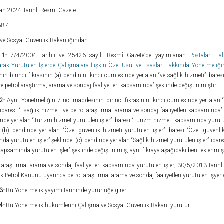
an 2024 Tarihli Resmi Gazete
587
ve Sosyal Güvenlik Bakanlığından:
 1-
7/4/2004 tarihli ve 25426 sayılı Resmî Gazete’de yayımlanan
Postalar Hal
ılarak Yürütülen İşlerde Çalışmalara İlişkin Özel Usul ve Esaslar Hakkında Yönetmeliği
n birinci fıkrasının (a) bendinin ikinci cümlesinde yer alan “ve sağlık hizmeti” ibaresi
e petrol araştırma, arama ve sondaj faaliyetleri kapsamında” şeklinde değiştirilmiştir.
2-
Aynı Yönetmeliğin 7 nci maddesinin birinci fıkrasının ikinci cümlesinde yer alan “
ibaresi “, sağlık hizmeti ve petrol araştırma, arama ve sondaj faaliyetleri kapsamında”
inde yer alan “Turizm hizmet yürütülen işler” ibaresi “Turizm hizmeti kapsamında yürütül
, (b) bendinde yer alan “Özel güvenlik hizmeti yürütülen işler” ibaresi “Özel güvenli
a yürütülen işler” şeklinde, (c) bendinde yer alan “Sağlık hizmet yürütülen işler” ibare
apsamında yürütülen işler” şeklinde değiştirilmiş, aynı fıkraya aşağıdaki bent eklenmişt
ol araştırma, arama ve sondaj faaliyetleri kapsamında yürütülen işler; 30/5/2013 tarihl
rk Petrol Kanunu uyarınca petrol araştırma, arama ve sondaj faaliyetleri yürütülen işyerle
3-
Bu Yönetmelik yayımı tarihinde yürürlüğe girer.
4-
Bu Yönetmelik hükümlerini Çalışma ve Sosyal Güvenlik Bakanı yürütür.