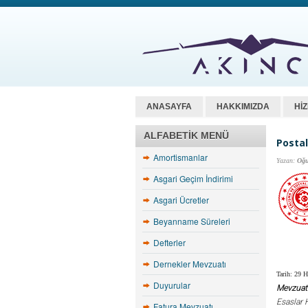
ANASAYFA
HAKKIMIZDA
Hİ
ALFABETIK MENÜ
Postal
Amortismanlar
Yazan:
Oğu
Asgari Geçim İndirimi
Asgari Ücretler
Beyanname Süreleri
Defterler
Dernekler Mevzuatı
Tarih: 29 H
Duyurular
Mevzuat
Esaslar 
Fatura Mevzuatı