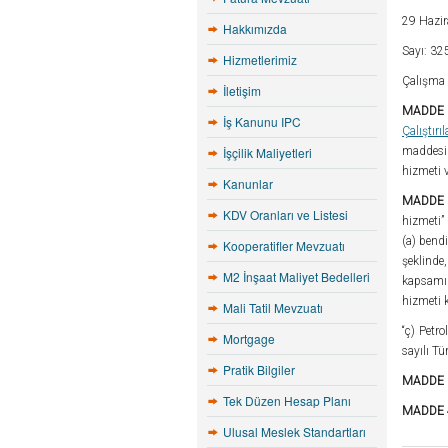
29 Hazir
Hakkımızda
Sayı: 32
Hizmetlerimiz
Çalışma 
İletişim
MADDE
İş Kanunu IPC
Çalıştır
İşçilik Maliyetleri
maddesini
hizmeti v
Kanunlar
MADDE 
KDV Oranları ve Listesi
hizmeti” 
(a) bend
Kooperatifler Mevzuatı
şeklinde
M2 İnşaat Maliyet Bedelleri
kapsamınd
hizmeti k
Mali Tatil Mevzuatı
“ç) Petr
Mortgage
sayılı Tü
Pratik Bilgiler
MADDE 
Tek Düzen Hesap Planı
MADDE 
Ulusal Meslek Standartları