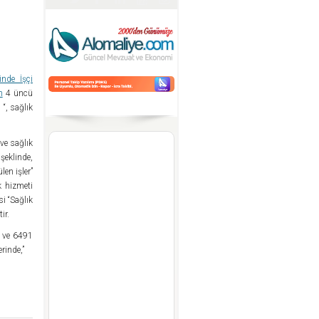
inde İşçi
n
4 üncü
 “, sağlık
ve sağlık
 şeklinde,
en işler”
k hizmeti
si “Sağlık
ir.
i ve 6491
rinde,”