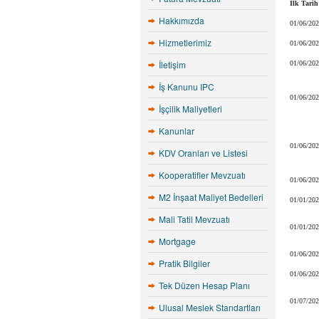
İlk Tarih
Hakkımızda
01/06/20
Hizmetlerimiz
01/06/20
İletişim
01/06/20
İş Kanunu IPC
01/06/20
İşçilik Maliyetleri
Kanunlar
01/06/20
KDV Oranları ve Listesi
Kooperatifler Mevzuatı
01/06/20
M2 İnşaat Maliyet Bedelleri
01/01/20
Mali Tatil Mevzuatı
01/01/20
Mortgage
01/06/20
Pratik Bilgiler
01/06/20
Tek Düzen Hesap Planı
01/07/20
Ulusal Meslek Standartları