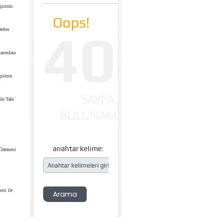
gisinin
efter
aronlara
isinin
ile Tabi
 Ödemesi
esi ile