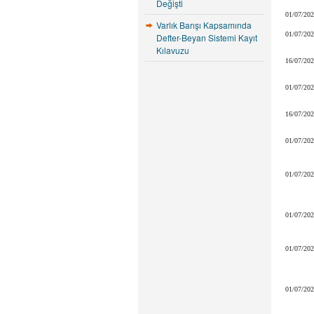
Değişti
01/07/20
Varlık Barışı Kapsamında
01/07/20
Defter-Beyan Sistemi Kayıt
Kılavuzu
16/07/20
01/07/20
16/07/20
01/07/20
01/07/20
01/07/20
01/07/20
01/07/20