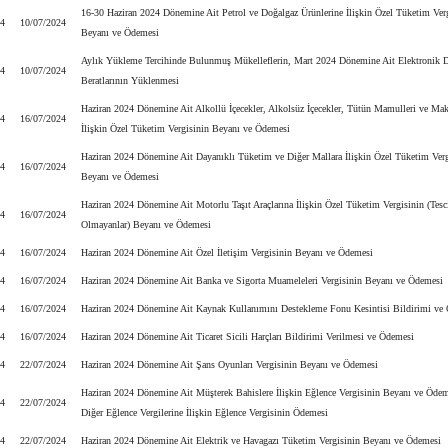
16-30 Haziran 2024 Dönemine Ait Petrol ve Doğalgaz Ürünlerine İlişkin Özel Tüketim Ver
24
10/07/2024
Beyanı ve Ödemesi
Aylık Yükleme Tercihinde Bulunmuş Mükelleflerin, Mart 2024 Dönemine Ait Elektronik D
24
10/07/2024
Beratlarının Yüklenmesi
Haziran 2024 Dönemine Ait Alkollü İçecekler, Alkolsüz İçecekler, Tütün Mamulleri ve Mak
24
16/07/2024
İlişkin Özel Tüketim Vergisinin Beyanı ve Ödemesi
Haziran 2024 Dönemine Ait Dayanıklı Tüketim ve Diğer Mallara İlişkin Özel Tüketim Verg
24
16/07/2024
Beyanı ve Ödemesi
Haziran 2024 Dönemine Ait Motorlu Taşıt Araçlarına İlişkin Özel Tüketim Vergisinin (Tesc
24
16/07/2024
Olmayanlar) Beyanı ve Ödemesi
24
16/07/2024
Haziran 2024 Dönemine Ait Özel İletişim Vergisinin Beyanı ve Ödemesi
24
16/07/2024
Haziran 2024 Dönemine Ait Banka ve Sigorta Muameleleri Vergisinin Beyanı ve Ödemesi
24
16/07/2024
Haziran 2024 Dönemine Ait Kaynak Kullanımını Destekleme Fonu Kesintisi Bildirimi ve
24
16/07/2024
Haziran 2024 Dönemine Ait Ticaret Sicili Harçları Bildirimi Verilmesi ve Ödemesi
24
22/07/2024
Haziran 2024 Dönemine Ait Şans Oyunları Vergisinin Beyanı ve Ödemesi
Haziran 2024 Dönemine Ait Müşterek Bahislere İlişkin Eğlence Vergisinin Beyanı ve Ödem
24
22/07/2024
Diğer Eğlence Vergilerine İlişkin Eğlence Vergisinin Ödemesi
24
22/07/2024
Haziran 2024 Dönemine Ait Elektrik ve Havagazı Tüketim Vergisinin Beyanı ve Ödemesi