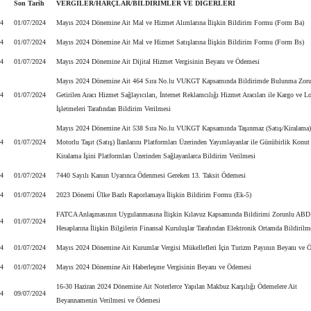
Son Tarih
VERGİLER/HARÇLAR/BİLDİRİMLER VE DİĞERLERİ
24
01/07/2024
Mayıs 2024 Dönemine Ait Mal ve Hizmet Alımlarına İlişkin Bildirim Formu (Form Ba)
24
01/07/2024
Mayıs 2024 Dönemine Ait Mal ve Hizmet Satışlarına İlişkin Bildirim Formu (Form Bs)
24
01/07/2024
Mayıs 2024 Dönemine Ait Dijital Hizmet Vergisinin Beyanı ve Ödemesi
Mayıs 2024 Dönemine Ait 464 Sıra No.lu VUKGT Kapsamında Bildirimde Bulunma Zoru
24
01/07/2024
Getirilen Aracı Hizmet Sağlayıcıları, İnternet Reklamcılığı Hizmet Aracıları ile Kargo ve Lo
İşletmeleri Tarafından Bildirim Verilmesi
Mayıs 2024 Dönemine Ait 538 Sıra No.lu VUKGT Kapsamında Taşınmaz (Satış/Kiralama)
24
01/07/2024
Motorlu Taşıt (Satış) İlanlarını Platformları Üzerinden Yayımlayanlar ile Günübirlik Konut
Kiralama İşini Platformları Üzerinden Sağlayanlarca Bildirim Verilmesi
24
01/07/2024
7440 Sayılı Kanun Uyarınca Ödenmesi Gereken 13. Taksit Ödemesi
24
01/07/2024
2023 Dönemi Ülke Bazlı Raporlamaya İlişkin Bildirim Formu (Ek-5)
FATCA Anlaşmasının Uygulanmasına İlişkin Kılavuz Kapsamında Bildirimi Zorunlu ABD
24
01/07/2024
Hesaplarına İlişkin Bilgilerin Finansal Kuruluşlar Tarafından Elektronik Ortamda Bildirilm
24
01/07/2024
Mayıs 2024 Dönemine Ait Kurumlar Vergisi Mükellefleri İçin Turizm Payının Beyanı ve 
24
01/07/2024
Mayıs 2024 Dönemine Ait Haberleşme Vergisinin Beyanı ve Ödemesi
16-30 Haziran 2024 Dönemine Ait Noterlerce Yapılan Makbuz Karşılığı Ödemelere Ait
24
09/07/2024
Beyannamenin Verilmesi ve Ödemesi