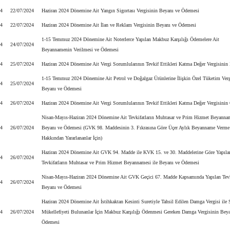
24
22/07/2024
Haziran 2024 Dönemine Ait Yangın Sigortası Vergisinin Beyanı ve Ödemesi
24
22/07/2024
Haziran 2024 Dönemine Ait İlan ve Reklam Vergisinin Beyanı ve Ödemesi
1-15 Temmuz 2024 Dönemine Ait Noterlerce Yapılan Makbuz Karşılığı Ödemelere Ait
24
24/07/2024
Beyannamenin Verilmesi ve Ödemesi
24
25/07/2024
Haziran 2024 Dönemine Ait Vergi Sorumlularının Tevkif Ettikleri Katma Değer Vergisinin
1-15 Temmuz 2024 Dönemine Ait Petrol ve Doğalgaz Ürünlerine İlişkin Özel Tüketim Verg
24
25/07/2024
Beyanı ve Ödemesi
24
26/07/2024
Haziran 2024 Dönemine Ait Vergi Sorumlularının Tevkif Ettikleri Katma Değer Vergisinin
Nisan-Mayıs-Haziran 2024 Dönemine Ait Tevkifatların Muhtasar ve Prim Hizmet Beyannam
24
26/07/2024
Beyanı ve Ödemesi (GVK 98. Maddesinin 3. Fıkrasına Göre Üçer Aylık Beyanname Verme
Hakkından Yararlananlar İçin)
Haziran 2024 Dönemine Ait GVK 94. Madde ile KVK 15. ve 30. Maddelerine Göre Yapıla
24
26/07/2024
Tevkifatların Muhtasar ve Prim Hizmet Beyannamesi ile Beyanı ve Ödemesi
Nisan-Mayıs-Haziran 2024 Dönemine Ait GVK Geçici 67. Madde Kapsamında Yapılan Tevki
24
26/07/2024
Beyanı ve Ödemesi
Haziran 2024 Dönemine Ait İstihkaktan Kesinti Suretiyle Tahsil Edilen Damga Vergisi ile 
24
26/07/2024
Mükellefiyeti Bulunanlar İçin Makbuz Karşılığı Ödenmesi Gereken Damga Vergisinin Beya
Ödemesi