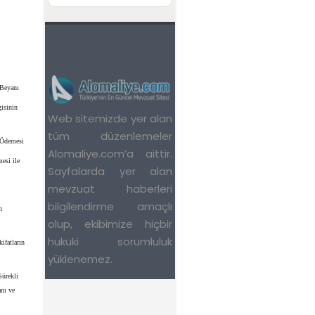
 Beyanı
isinin
 Ödemesi
esi ile
n
fatların
Sürekli
nı ve