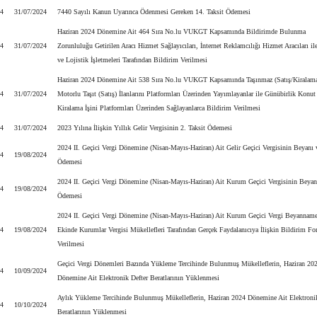
24
31/07/2024
7440 Sayılı Kanun Uyarınca Ödenmesi Gereken 14. Taksit Ödemesi
Haziran 2024 Dönemine Ait 464 Sıra No.lu VUKGT Kapsamında Bildirimde Bulunma
24
31/07/2024
Zorunluluğu Getirilen Aracı Hizmet Sağlayıcıları, İnternet Reklamcılığı Hizmet Aracıları il
ve Lojistik İşletmeleri Tarafından Bildirim Verilmesi
Haziran 2024 Dönemine Ait 538 Sıra No.lu VUKGT Kapsamında Taşınmaz (Satış/Kiralama
24
31/07/2024
Motorlu Taşıt (Satış) İlanlarını Platformları Üzerinden Yayımlayanlar ile Günübirlik Konut
Kiralama İşini Platformları Üzerinden Sağlayanlarca Bildirim Verilmesi
24
31/07/2024
2023 Yılına İlişkin Yıllık Gelir Vergisinin 2. Taksit Ödemesi
2024 II. Geçici Vergi Dönemine (Nisan-Mayıs-Haziran) Ait Gelir Geçici Vergisinin Beyanı 
24
19/08/2024
Ödemesi
2024 II. Geçici Vergi Dönemine (Nisan-Mayıs-Haziran) Ait Kurum Geçici Vergisinin Beyan
24
19/08/2024
Ödemesi
2024 II. Geçici Vergi Dönemine (Nisan-Mayıs-Haziran) Ait Kurum Geçici Vergi Beyanname
24
19/08/2024
Ekinde Kurumlar Vergisi Mükellefleri Tarafından Gerçek Faydalanıcıya İlişkin Bildirim F
Verilmesi
Geçici Vergi Dönemleri Bazında Yükleme Tercihinde Bulunmuş Mükelleflerin, Haziran 20
24
10/09/2024
Dönemine Ait Elektronik Defter Beratlarının Yüklenmesi
Aylık Yükleme Tercihinde Bulunmuş Mükelleflerin, Haziran 2024 Dönemine Ait Elektronik
24
10/10/2024
Beratlarının Yüklenmesi