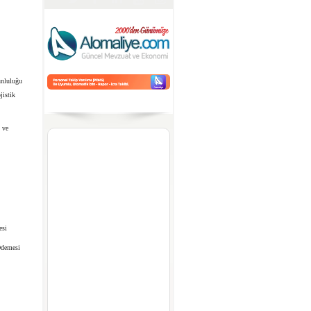
nluluğu
jistik
 ve
esi
Ödemesi