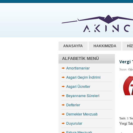
ANASAYFA
HAKKIMIZDA
Hİ
ALFABETIK MENÜ
Vergi
Amortismanlar
Yazan:
Oğu
Asgari Geçim İndirimi
Asgari Ücretler
Beyanname Süreleri
Defterler
Dernekler Mevzuatı
Tarih: 1 T
Duyurular
Vergi Ta
Fatura Mevzuatı