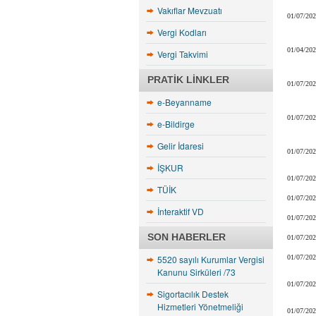
Vakıflar Mevzuatı
01/07/20
Vergi Kodları
01/04/20
Vergi Takvimi
PRATIK LINKLER
01/07/20
e-Beyanname
01/07/20
e-Bildirge
Gelir İdaresi
01/07/20
İŞKUR
01/07/20
TÜİK
01/07/20
İnteraktif VD
01/07/20
SON HABERLER
01/07/20
5520 sayılı Kurumlar Vergisi
01/07/20
Kanunu Sirküleri /73
01/07/20
Sigortacılık Destek
Hizmetleri Yönetmeliği
01/07/20