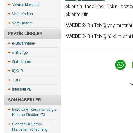
Vakıflar Mevzuatı
eklerinin tasdikine ilişkin s
Vergi Kodları
eklenmiştir.
Vergi Takvimi
MADDE 2-
Bu Tebliğ yayımı tarihi
PRATIK LINKLER
MADDE 3-
Bu Tebliğ hükümlerini 
e-Beyanname
e-Bildirge
Gelir İdaresi
İŞKUR
TÜİK
Y
İnteraktif VD
SON HABERLER
5520 sayılı Kurumlar Vergisi
Kanunu Sirküleri /73
Sigortacılık Destek
Hizmetleri Yönetmeliği