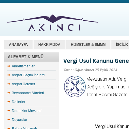
ANASAYFA
HAKKIMIZDA
HİZMETLER & SMMM
İŞÇİLİ
ALFABETIK MENÜ
Vergi Usul Kanunu Genel 
Amortismanlar
Yazan:
Oğuz Akıncı
25 Eylül 2024
Asgari Geçim İndirimi
Mevzuatın Adı: Vergi
Asgari Ücretler
Değişiklik Yapılması
Beyanname Süreleri
Tarihli Resmi Gazete.
Defterler
Dernekler Mevzuatı
Duyurular
Vergi Usul Kanun
Fatura Mevzuatı