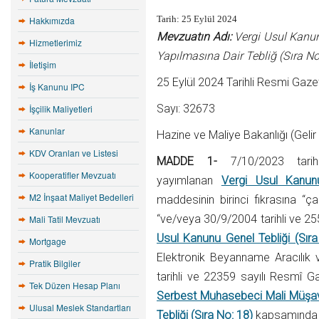
Tarih: 25 Eylül 2024
Hakkımızda
Mevzuatın Adı:
Vergi Usul Kanunu
Hizmetlerimiz
Yapılmasına Dair Tebliğ (Sıra No
İletişim
25 Eylül 2024 Tarihli Resmi Gaze
İş Kanunu IPC
Sayı: 32673
İşçilik Maliyetleri
Kanunlar
Hazine ve Maliye Bakanlığı (Gelir 
KDV Oranları ve Listesi
MADDE 1-
7/10/2023 tarih
Kooperatifler Mevzuatı
yayımlanan
Vergi Usul Kanun
M2 İnşaat Maliyet Bedelleri
maddesinin birinci fıkrasına “ç
“ve/veya 30/9/2004 tarihli ve 2
Mali Tatil Mevzuatı
Usul Kanunu Genel Tebliği (Sır
Mortgage
Elektronik Beyanname Aracılık
Pratik Bilgiler
tarihli ve 22359 sayılı Resmî 
Tek Düzen Hesap Planı
Serbest Muhasebeci Mali Müşavir
Ulusal Meslek Standartları
Tebliği (Sıra No: 18)
kapsamında g