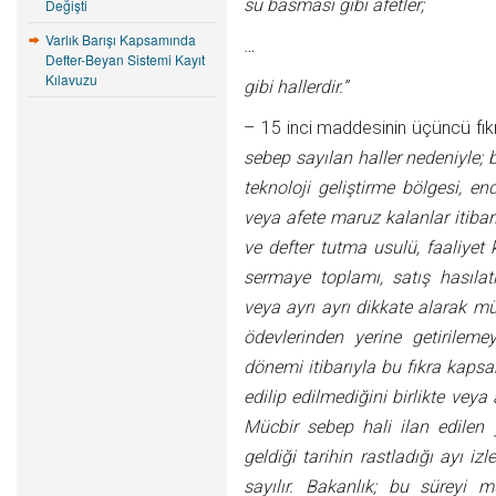
su basması gibi afetler;
Değişti
Varlık Barışı Kapsamında
…
Defter-Beyan Sistemi Kayıt
Kılavuzu
gibi hallerdir.”
– 15 inci maddesinin üçüncü fık
sebep sayılan haller nedeniyle; b
teknoloji geliştirme bölgesi, en
veya afete maruz kalanlar itibarı
ve defter tutma usulü, faaliyet k
sermaye toplamı, satış hasılatı,
veya ayrı ayrı dikkate alarak mü
ödevlerinden yerine getirileme
dönemi itibarıyla bu fıkra kapsa
edilip edilmediğini birlikte veya 
Mücbir sebep hali ilan edilen
geldiği tarihin rastladığı ayı i
sayılır. Bakanlık; bu süreyi 