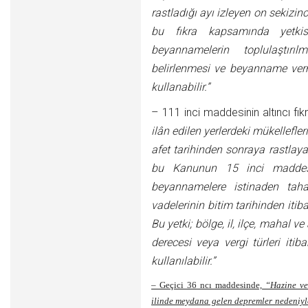
rastladığı ayı izleyen on sekizi
bu fıkra kapsamında yetkisini
beyannamelerin toplulaştır
belirlenmesi ve beyanname ver
kullanabilir.”
– 111 inci maddesinin altıncı fıkr
ilân edilen yerlerdeki mükellefl
afet tarihinden sonraya rastlayan
bu Kanunun 15 inci maddesin
beyannamelere istinaden tahak
vadelerinin bitim tarihinden itib
Bu yetki; bölge, il, ilçe, mahal v
derecesi veya vergi türleri itiba
kullanılabilir.”
– Geçici 36 ncı maddesinde,
“Hazine ve
ilinde meydana gelen depremler nedeniy