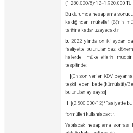
(1.280.000/8)*12=1.920.000 TL 
Bu durumda hesaplama sonucu bul
kaldığından mükellef (B)’nin m
tarihine kadar uzayacaktır.
b.
2022 yılında on iki aydan d
faaliyette bulunulan bazı döneml
hallerde, mükelleflerin mücbi
tespitinde;
I- [(En son verilen KDV beyannam
teşkil eden bedel(kümülatif)/
bulunulan ay sayısı]
II- [(2.500.000/12)*Faaliyette bu
formülleri kullanılacaktır.
Yapılacak hesaplama sonrası I