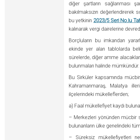
diğer şartların sağlanması şar
bakılmaksızın değerlendirerek son
bu yetkinin
2023/5 Seri No.lu Tah
kalınarak vergi dairelerine devr
Borçluların bu imkandan yararl
ekinde yer alan tablolarda beli
sürelerde, diğer amme alacakları
bulunmaları halinde mümkündür.
Bu Sirküler kapsamında mücbi
Kahramanmaraş, Malatya illeri
ilçelerindeki mükelleflerden;
a) Faal mükellefiyet kaydı bulunan
– Merkezleri yönünden mücbir seb
bulunanların ülke genelindeki tü
– Süreksiz mükellefiyetleri ne