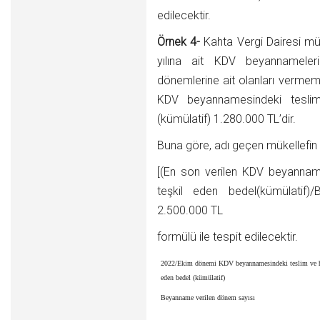
edilecektir.
Örnek 4-
Kahta Vergi Dairesi mük
yılına ait KDV beyannamele
dönemlerine ait olanları vermem
KDV beyannamesindeki teslim 
(kümülatif) 1.280.000 TL’dir.
Buna göre, adı geçen mükellefin 
[(En son verilen KDV beyanname
teşkil eden bedel(kümülatif
2.500.000 TL
formülü ile tespit edilecektir.
2022/Ekim dönemi KDV beyannamesindeki teslim ve hiz
eden bedel (kümülatif)
Beyanname verilen dönem sayısı