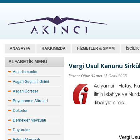
ANASAYFA
HAKKIMIZDA
HİZMETLER & SMMM
İŞÇİLİ
ALFABETIK MENÜ
Vergi Usul Kanunu Sirkü
Amortismanlar
Yazan:
Oğuz Akıncı
15 Ocak 2025
Asgari Geçim İndirimi
Adıyaman, Hatay, Ka
Asgari Ücretler
İlinin İslahiye ve Nur
Beyanname Süreleri
itibarıyla ciros…
Defterler
Dernekler Mevzuatı
Duyurular
Vergi Usu
Fatura Mevzuatı