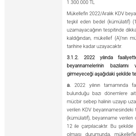
1.300.000 TL
Mükellefin 2022/Aralık KDV beyan
teşkil eden bedel (kümülatif) 
uzamayacağının tespitinde dikka
kaldığından, mükellef (A)’nın m
tarihine kadar uzayacaktır.
3.1.2. 2022 yılında faaliyett
beyannamelerinin bazılarını
girmeyeceği aşağıdaki şekilde tes
a.
2022 yılının tamamında faal
bulunduğu bazı dönemlere ait
mücbir sebep halinin uzayıp uzam
verilen KDV beyannamesindeki te
(kümülatif), beyanname verilen
12 ile çarpılacaktır. Bu şekilde
olması durumunda, mükellefl