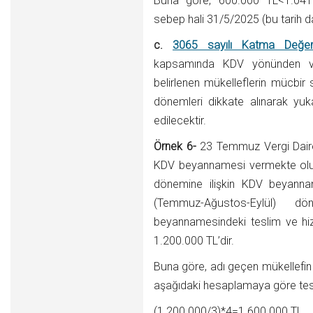
Buna göre, 600.000 TL<1.041
sebep hali 31/5/2025 (bu tarih da
c.
3065 sayılı Katma Değer
kapsamında KDV yönünden ver
belirlenen mükelleflerin mücbir
dönemleri dikkate alınarak yuka
edilecektir.
Örnek 6-
23 Temmuz Vergi Dairesi
KDV beyannamesi vermekte olup 
dönemine ilişkin KDV beyannames
(Temmuz-Ağustos-Eylül) d
beyannamesindeki teslim ve hizm
1.200.000 TL’dir.
Buna göre, adı geçen mükellefin 
aşağıdaki hesaplamaya göre tespi
(1.200.000/3)*4=1.600.000 TL