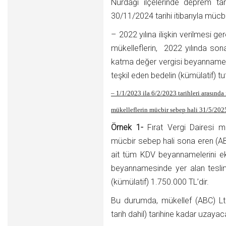
Nurdağı ilçelerinde deprem tari
30/11/2024 tarihi itibarıyla mücb
– 2022 yılına ilişkin verilmesi
mükelleflerin, 2022 yılında so
katma değer vergisi beyannamesin
teşkil eden bedelin (kümülatif) tu
– 1/1/2023 ila 6/2/2023 tarihleri arasında
mükelleflerin mücbir sebep hali 31/5/2025 
Örnek 1-
Fırat Vergi Dairesi mü
mücbir sebep hali sona eren (ABC
ait tüm KDV beyannamelerini eks
beyannamesinde yer alan teslim 
(kümülatif) 1.750.000 TL’dir.
Bu durumda, mükellef (ABC) Ltd
tarih dahil) tarihine kadar uzayaca