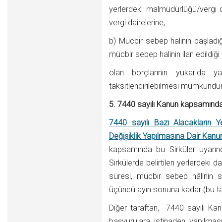
yerlerdeki malmüdürlüğü/vergi d
vergi dairelerine,
b) Mücbir sebep halinin başladığ
mücbir sebep halinin ilan edildiğ
olan borçlarının yukarıda y
taksitlendirilebilmesi mümkündür
5.
7440 sayılı Kanun kapsamınd
7440 sayılı Bazı Alacakların Y
Değişiklik Yapılmasına Dair Kanu
kapsamında bu Sirküler uyarın
Sirkülerde belirtilen yerlerdeki d
süresi, mücbir sebep hâlinin 
üçüncü ayın sonuna kadar (bu tar
Diğer taraftan, 7440 sayılı Ka
başvurulara istinaden yapılma