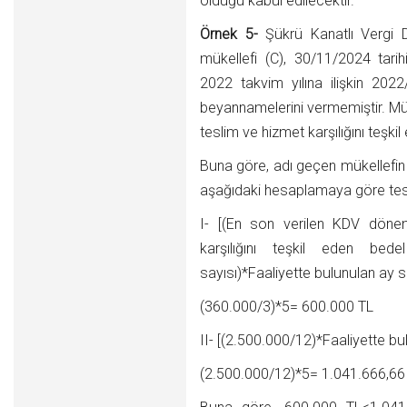
olduğu kabul edilecektir.
Örnek 5-
Şükrü Kanatlı Vergi D
mükellefi (C), 30/11/2024 tarih
2022 takvim yılına ilişkin 202
beyannamelerini vermemiştir. 
teslim ve hizmet karşılığını teşki
Buna göre, adı geçen mükellefin 
aşağıdaki hesaplamaya göre tespi
I- [(En son verilen KDV döne
karşılığını teşkil eden bed
sayısı)*Faaliyette bulunulan ay s
(360.000/3)*5= 600.000 TL
II- [(2.500.000/12)*Faaliyette bu
(2.500.000/12)*5= 1.041.666,66