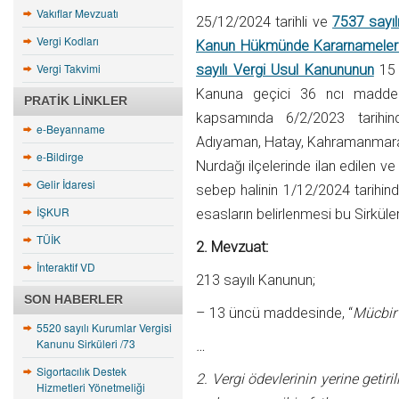
Vakıflar Mevzuatı
25/12/2024 tarihli ve
7537 sayıl
Vergi Kodları
Kanun Hükmünde Kararnamelerde
Vergi Takvimi
sayılı Vergi Usul Kanununun
15 
Kanuna geçici 36 ncı madde 
PRATIK LINKLER
kapsamında 6/2/2023 tarihi
e-Beyanname
Adıyaman, Hatay, Kahramanmaraş, M
e-Bildirge
Nurdağı ilçelerinde ilan edilen v
Gelir İdaresi
sebep halinin 1/12/2024 tarihind
İŞKUR
esasların belirlenmesi bu Sirkül
TÜİK
2. Mevzuat:
İnteraktif VD
213 sayılı Kanunun;
SON HABERLER
– 13 üncü maddesinde, “
Mücbir 
5520 sayılı Kurumlar Vergisi
Kanunu Sirküleri /73
…
Sigortacılık Destek
2. Vergi ödevlerinin yerine getir
Hizmetleri Yönetmeliği