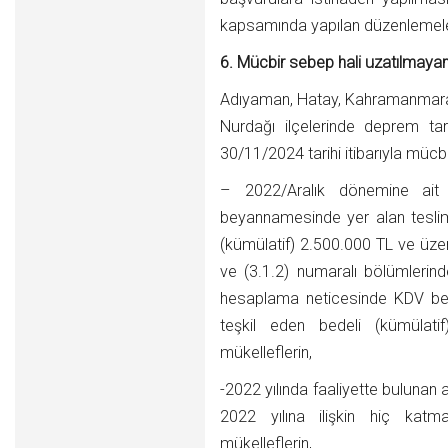
kapsamında yapılan düzenlemeler
6. Mücbir sebep hali uzatılmayan
Adıyaman, Hatay, Kahramanmaraş, M
Nurdağı ilçelerinde deprem tari
30/11/2024 tarihi itibarıyla mücb
– 2022/Aralık dönemine ait 
beyannamesinde yer alan teslim v
(kümülatif) 2.500.000 TL ve üzeri
ve (3.1.2) numaralı bölümlerin
hesaplama neticesinde KDV bey
teşkil eden bedeli (kümülati
mükelleflerin,
-2022 yılında faaliyette bulunan a
2022 yılına ilişkin hiç kat
mükelleflerin,