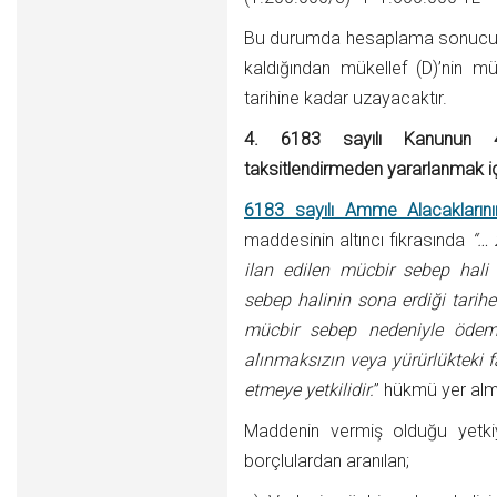
Bu durumda hesaplama sonucu bul
kaldığından mükellef (D)’nin m
tarihine kadar uzayacaktır.
4.
6183 sayılı Kanunun 
taksitlendirmeden yararlanmak i
6183 sayılı Amme Alacakların
maddesinin altıncı fıkrasında
“… 
ilan edilen mücbir sebep hali
sebep halinin sona erdiği tarih
mücbir sebep nedeniyle ödeme
alınmaksızın veya yürürlükteki f
etmeye yetkilidir.
” hükmü yer alm
Maddenin vermiş olduğu yetki
borçlulardan aranılan;