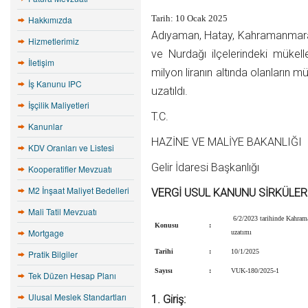
Tarih: 10 Ocak 2025
Hakkımızda
Adıyaman, Hatay, Kahramanmaraş v
Hizmetlerimiz
ve Nurdağı ilçelerindeki mükelle
İletişim
milyon liranın altında olanların 
İş Kanunu IPC
uzatıldı.
İşçilik Maliyetleri
T.C.
Kanunlar
HAZİNE VE MALİYE BAKANLIĞI
KDV Oranları ve Listesi
Gelir İdaresi Başkanlığı
Kooperatifler Mevzuatı
M2 İnşaat Maliyet Bedelleri
VERGİ USUL KANUNU SİRKÜLER
Mali Tatil Mevzuatı
6/2/2023 tarihinde Kahrama
Konusu
:
Mortgage
uzatımı
Tarihi
:
10/1/2025
Pratik Bilgiler
Sayısı
:
VUK-180/2025-1
Tek Düzen Hesap Planı
Ulusal Meslek Standartları
1. Giriş: