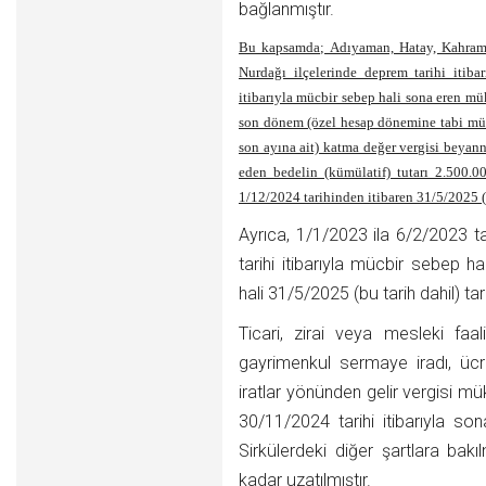
bağlanmıştır.
Bu kapsamda; Adıyaman, Hatay, Kahraman
Nurdağı ilçelerinde deprem tarihi itib
itibarıyla mücbir sebep hali sona eren mü
son dönem (özel hesap dönemine tabi mük
son ayına ait) katma değer vergisi beyann
eden bedelin (kümülatif) tutarı 2.500.0
1/12/2024 tarihinden itibaren 31/5/2025 (bu
Ayrıca, 1/1/2023 ila 6/2/2023 t
tarihi itibarıyla mücbir sebep 
hali 31/5/2025 (bu tarih dahil) tar
Ticari, zirai veya mesleki fa
gayrimenkul sermaye iradı, üc
iratlar yönünden gelir vergisi m
30/11/2024 tarihi itibarıyla so
Sirkülerdeki diğer şartlara bakı
kadar uzatılmıştır.