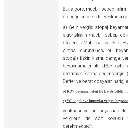
Buna göre, mücbir sebep halinin 
ereceği tarihe kadar verilmesi g
a) Gelir vergisi stopaj beyann
sigortalıların mücbir sebep dö
bilgilerinin Muhtasar ve Prim Hi
olması durumunda, bu beyannam
stopajı) ilişkin kısmı, damga v
beyannameleri ile diğer aylık
bildirimler [katma değer vergisi 
Defter ve berat dosyaları hariç] 
b) KDV beyannameleri ile Ba-Bs Bildirimle
c) Yıllık gelir ve kurumlar vergisi beyann
verilmesi ve bu beyannamelere
vergilerin de söz konusu ta
gerekmektedir.