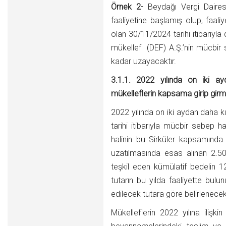
Örnek 2-
Beydağı Vergi Dairesi
faaliyetine başlamış olup, faali
olan 30/11/2024 tarihi itibarı
mükellef (DEF) A.Ş.’nin mücbir s
kadar uzayacaktır.
3.1.1. 2022 yılında on iki a
mükelleflerin kapsama girip girme
2022 yılında on iki aydan daha 
tarihi itibarıyla mücbir sebep 
halinin bu Sirküler kapsamınd
uzatılmasında esas alınan 2.500.
teşkil eden kümülatif bedelin 1
tutarın bu yılda faaliyette bulu
edilecek tutara göre belirlenecekt
Mükelleflerin 2022 yılına iliş