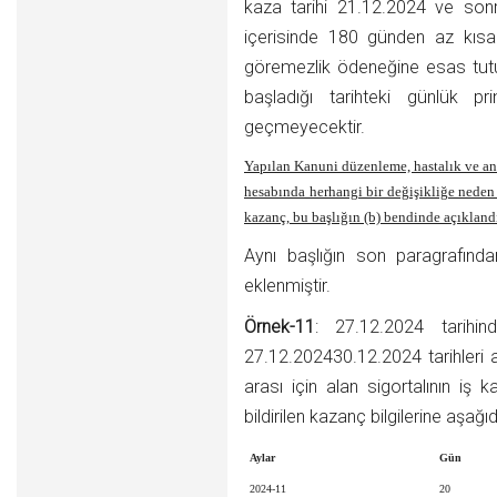
kaza tarihi 21.12.2024 ve sonr
içerisinde 180 günden az kısa va
göremezlik ödeneğine esas tutu
başladığı tarihteki günlük pr
geçmeyecektir.
Yapılan Kanuni düzenleme, hastalık ve an
hesabında herhangi bir değişikliğe neden
kazanç, bu başlığın (b) bendinde açıkland
Aynı başlığın son paragrafınd
eklenmiştir.
Örnek-11
: 27.12.2024 tarihi
27.12.202430.12.2024 tarihleri a
arası için alan sigortalının iş 
bildirilen kazanç bilgilerine aşağıd
Aylar
Gün
2024-11
20