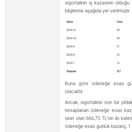
sigortalının iş kazasının olduğu
bilgilerine aşağıda yer verilmiştir.
Aylar
Gün
2024-11
30
2024-10
30
2024-9
27
2024-8
15
2024-7
15
Toplam
117
Buna göre ödeneğe esas gün
olacaktır.
Ancak, sigortalının son bir yıl
hesaplanan ödeneğe esas kazan
sınırı olan 666,75 TL’nin iki ka
ödeneğe esas günlük kazanç, 1.3