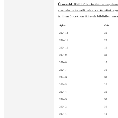
Örnek-14
: 06.01.2025 tarihinde meydana 
arasında istirahatli olan ve ücretini ay
tarihten önceki on iki ayda bildirilen kaza
Aylar
Gün
2024-12
30
2024-11
20
2024-10
10
2024-9
30
2024-8
10
2024-7
30
2024-6
30
2024-5
20
2024-4
30
2024-3
30
2024-2
30
2024-1
10