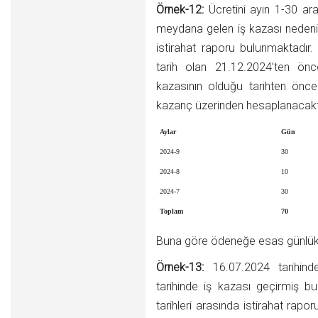
Örnek-12:
Ücretini ayın 1-30 aras
meydana gelen iş kazası nedeniy
istirahat raporu bulunmaktadır. İ
tarih olan 21.12.2024’ten ö
kazasının olduğu tarihten öncek
kazanç üzerinden hesaplanacaktı
Aylar
Gün
2024-9
30
2024-8
10
2024-7
30
Toplam
70
Buna göre ödeneğe esas günlük 
Örnek-13:
16.07.2024 tarihinde
tarihinde iş kazası geçirmiş 
tarihleri arasında istirahat raporu