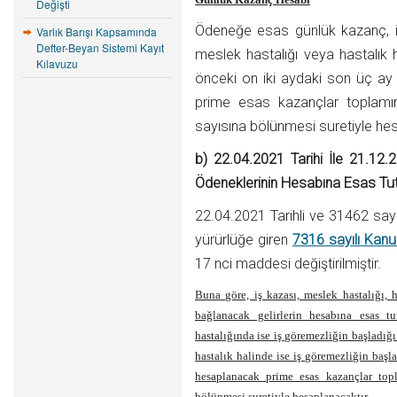
Değişti
Ödeneğe esas günlük kazanç, i
Varlık Barışı Kapsamında
Defter-Beyan Sistemi Kayıt
meslek hastalığı veya hastalık h
Kılavuzu
önceki on iki aydaki son üç a
prime esas kazançlar toplam
sayısına bölünmesi suretiyle hes
b) 22.04.2021 Tarihi İle 21.12.
Ödeneklerinin Hesabına Esas Tu
22.04.2021 Tarihli ve 31462 say
yürürlüğe giren
7316 sayılı Kan
17 nci maddesi değiştirilmiştir.
Buna göre, iş kazası, meslek hastalığı, 
bağlanacak gelirlerin hesabına esas t
hastalığında ise iş göremezliğin başladığı
hastalık halinde ise iş göremezliğin baş
hesaplanacak prime esas kazançlar top
bölünmesi suretiyle hesaplanacaktır.