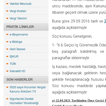
Vakıflar Mevzuatı
uncu maddesinde, aynı Kanunun
Vergi Kodları
itibaren geçerli olmak üzere yürürl
Vergi Takvimi
Buna göre 29.09.2016 tarih ve
2
PRATIK LINKLER
aşağıda açıklanmıştır.
e-Beyanname
Söz konusu Genelgenin;
e-Bildirge
1- “6.6.Geçici İş Göremezlik Öde
Gelir İdaresi
beş paragrafı kaldırılmış ve 
İŞKUR
paragraflar eklenmiştir.
TÜİK
İş kazası, meslek hastalığı, hast
İnteraktif VD
veya bağlanacak gelirlerin he
şekilde hesaplanacağı hususu 
SON HABERLER
Söz konusu maddede yapılan
5520 sayılı Kurumlar Vergisi
Kanunu Sirküleri /73
aşağıda açıklanmıştır.
Sigortacılık Destek
a) 22.04.2021 Tarihinden Önce Geçici 
Hizmetleri Yönetmeliği
Günlük Kazanç Hesabı