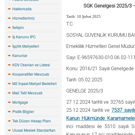
SGK Genelgesi 2025/3 – 
Hakkımızda
Tarih: 10 Şubat 2025
Hizmetlerimiz
T.C.
İletişim
SOSYAL GÜVENLİK KURUMU BA
İş Kanunu IPC
İşçilik Maliyetleri
Emeklilik Hizmetleri Genel Müdü
Kanunlar
Sayı: E-96597630-010.06.02-1
KDV Oranları ve Listesi
Konu: 2016/21 Sayılı Genelgede D
Kooperatifler Mevzuatı
Tarih: 05.02.2025
M2 İnşaat Maliyet Bedelleri
GENELGE 2025/3
Mali Tatil Mevzuatı
27.12.2024 tarihli ve 32765 sayı
Mortgage
25.12.2024 tarihli ve
7537 sayıl
Pratik Bilgiler
Kanun Hükmünde Kararnamelerd
Tek Düzen Hesap Planı
inci maddesi ile 5510 sayılı S
Ulusal Meslek Standartları
Kanununun 17 nci maddesinde değ