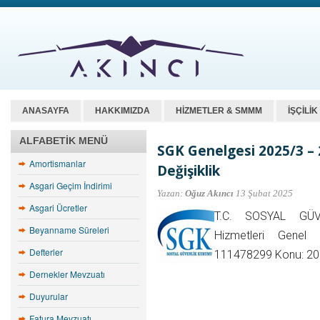
ANASAYFA
HAKKIMIZDA
HİZMETLER & SMMM
İŞÇİLİ
ALFABETIK MENÜ
SGK Genelgesi 2025/3 – 
Amortismanlar
Değişiklik
Asgari Geçim İndirimi
Yazan:
Oğuz Akıncı
13 Şubat 2025
Asgari Ücretler
T.C. SOSYAL GÜV
Beyanname Süreleri
Hizmetleri Genel 
Defterler
111478299 Konu: 201
Dernekler Mevzuatı
Duyurular
Fatura Mevzuatı