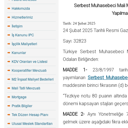
Serbest Muhasebeci Mali Mü
Hakkımızda
Yapılma
Hizmetlerimiz
Tarih: 24 Şubat 2025
İletişim
24 Şubat 2025 Tarihli Resmi Ga
İş Kanunu IPC
Sayı: 32823
İşçilik Maliyetleri
Türkiye Serbest Muhasebeci Ma
Kanunlar
Odaları Birliğinden:
KDV Oranları ve Listesi
MADDE 1-
23/8/1997 tar
Kooperatifler Mevzuatı
yayımlanan
Serbest Muhasebeci
M2 İnşaat Maliyet Bedelleri
maddesinin birinci fıkrasının (d)
Mali Tatil Mevzuatı
“Tezkiye notu 80 puanın altında 
Mortgage
dönemi kapsayan stajları geçersiz
Pratik Bilgiler
MADDE 2-
Aynı Yönetmeliğe 7
Tek Düzen Hesap Planı
gelmek üzere aşağıdaki fıkra ekle
Ulusal Meslek Standartları