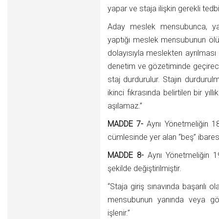
yapar ve staja ilişkin gerekli tedbirl
Aday meslek mensubunca, yan
yaptığı meslek mensubunun ölümü
dolayısıyla meslekten ayrılması
denetim ve gözetiminde geçire
staj durdurulur. Stajın durduru
ikinci fıkrasında belirtilen bir y
aşılamaz.”
MADDE 7-
Aynı Yönetmeliğin 18
cümlesinde yer alan “beş” ibaresi 
MADDE 8-
Aynı Yönetmeliğin 1
şekilde değiştirilmiştir.
“Staja giriş sınavında başarıl
mensubunun yanında veya göze
işlenir.”