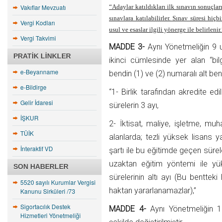
Vakıflar Mevzuatı
“Adaylar katıldıkları ilk sınavın sonuçları
sınavlara katılabilirler. Sınav süresi hi
Vergi Kodları
usul ve esaslar ilgili yönerge ile belirlenir
Vergi Takvimi
MADDE 3-
Aynı Yönetmeliğin 9 u
PRATIK LINKLER
ikinci cümlesinde yer alan “bilg
e-Beyanname
bendin (1) ve (2) numaralı alt bent
e-Bildirge
“1- Birlik tarafından akredite e
Gelir İdaresi
sürelerin 3 ayı,
İŞKUR
2- İktisat, maliye, işletme, muh
TÜİK
alanlarda; tezli yüksek lisans y
İnteraktif VD
şartı ile bu eğitimde geçen süreler
uzaktan eğitim yöntemi ile yü
SON HABERLER
sürelerinin altı ayı (Bu benttek
5520 sayılı Kurumlar Vergisi
haktan yararlanamazlar),”
Kanunu Sirküleri /73
Sigortacılık Destek
MADDE 4-
Aynı Yönetmeliğin 1
Hizmetleri Yönetmeliği