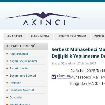
ANASAYFA
HAKKIMIZDA
HİZMETLER & SMMM
İŞÇİLİ
ALFABETIK MENÜ
Serbest Muhasebeci Mali
Amortismanlar
Değişiklik Yapılmasına D
Asgari Geçim İndirimi
Yazan:
Oğuz Akıncı
25 Şubat 2025
Asgari Ücretler
24 Şubat 2025 Tarih
Beyanname Süreleri
Muhasebeci Mali Müş
Defterler
Birliğinden: MADDE 1
Dernekler Mevzuatı
Duyurular
Fatura Mevzuatı