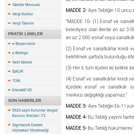
Vakıflar Mevzuatı
MADDE 2-
Aynı Tebliğin 10 uncu m
Vergi Kodları
“MADDE 10- (1) Esnaf ve sanatkâr
Vergi Takvimi
belediyesi olan illerde en az 3.
PRATIK LINKLER
en az 2.000 esnaf veya sanatkâr 
e-Beyanname
(2) Esnaf ve sanatkârlar kredi 
e-Bildirge
belirtilmek şartıyla bulunduğu ild
Gelir İdaresi
(3) Her il, tüm ilçeleri ile birlikte 
İŞKUR
(4) Esnaf ve sanatkârlar kredi v
TÜİK
ilçedeki esnaf ve sanatkâr sa
İnteraktif VD
merkezi değişikliği yapamaz.”
SON HABERLER
MADDE 3-
Aynı Tebliğin Ek-1’i yürü
5520 sayılı Kurumlar Vergisi
Kanunu Sirküleri /73
MADDE 4-
Bu Tebliğ yayımı tarihi
Sigortacılık Destek
MADDE 5-
Bu Tebliğ hükümlerini 
Hizmetleri Yönetmeliği