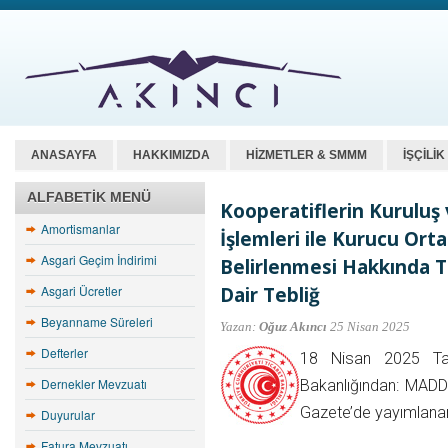
ANASAYFA
HAKKIMIZDA
HİZMETLER & SMMM
İŞÇİLİ
ALFABETIK MENÜ
Kooperatiflerin Kuruluş
Amortismanlar
İşlemleri ile Kurucu Orta
Asgari Geçim İndirimi
Belirlenmesi Hakkında T
Asgari Ücretler
Dair Tebliğ
Beyanname Süreleri
Yazan:
Oğuz Akıncı
25 Nisan 2025
Defterler
18 Nisan 2025 Tar
Dernekler Mevzuatı
Bakanlığından: MADD
Gazete’de yayımlana
Duyurular
Fatura Mevzuatı