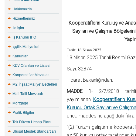
Hakkımızda
Hizmetlerimiz
Kooperatiflerin Kuruluş ve Anas
İletişim
Sayıları ve Çalışma Bölgelerin
İş Kanunu IPC
Yapıl
İşçilik Maliyetleri
Tarih: 18 Nisan 2025
Kanunlar
18 Nisan 2025 Tarihli Resmi Gaz
KDV Oranları ve Listesi
Sayı: 32874
Kooperatifler Mevzuatı
Ticaret Bakanlığından:
M2 İnşaat Maliyet Bedelleri
MADDE 1-
2/7/2018 tarihl
Mali Tatil Mevzuatı
yayımlanan
Kooperatiflerin Kur
Mortgage
Kurucu Ortak Sayıları ve Çalışma
Pratik Bilgiler
uncu maddesine aşağıdaki fıkra e
Tek Düzen Hesap Planı
“(2) Turizm geliştirme kooperati
Ulusal Meslek Standartları
az 50 kurucu ortak tarafından kur