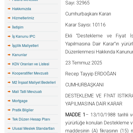
Sayı: 32965
Hakkımızda
Cumhurbaşkanı Kararı
Hizmetlerimiz
Karar Sayısı: 10116
İletişim
Ekli “Destekleme ve Fiyat İs
İş Kanunu IPC
Yapılmasına Dair Karar”ın yürür
İşçilik Maliyetleri
Düzenlenmesi Hakkında Kanunun 2
Kanunlar
23 Temmuz 2025
KDV Oranları ve Listesi
Kooperatifler Mevzuatı
Recep Tayyip ERDOĞAN
M2 İnşaat Maliyet Bedelleri
CUMHURBAŞKANI
Mali Tatil Mevzuatı
DESTEKLEME VE FİYAT İSTİK
Mortgage
YAPILMASINA DAİR KARAR
Pratik Bilgiler
MADDE 1
– 13/10/1988 tarihli v
Tek Düzen Hesap Planı
yürürlüğe konulan Destekleme ve 
Ulusal Meslek Standartları
maddesinin (A) fıkrasının (15) 