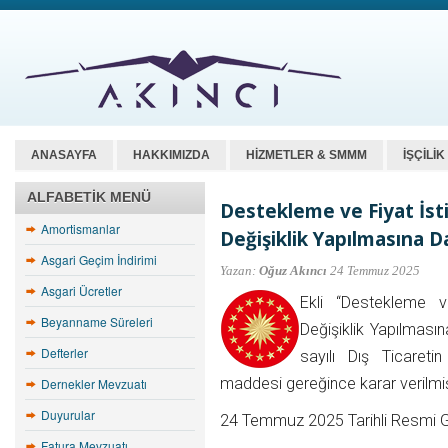
ANASAYFA
HAKKIMIZDA
HİZMETLER & SMMM
İŞÇİLİ
ALFABETIK MENÜ
Destekleme ve Fiyat İst
Amortismanlar
Değişiklik Yapılmasına Da
Asgari Geçim İndirimi
Yazan:
Oğuz Akıncı
24 Temmuz 2025
Asgari Ücretler
Ekli “Destekleme v
Beyanname Süreleri
Değişiklik Yapılması
Defterler
sayılı Dış Ticaret
maddesi gereğince karar verilmiş
Dernekler Mevzuatı
Duyurular
24 Temmuz 2025 Tarihli Resmi 
Fatura Mevzuatı