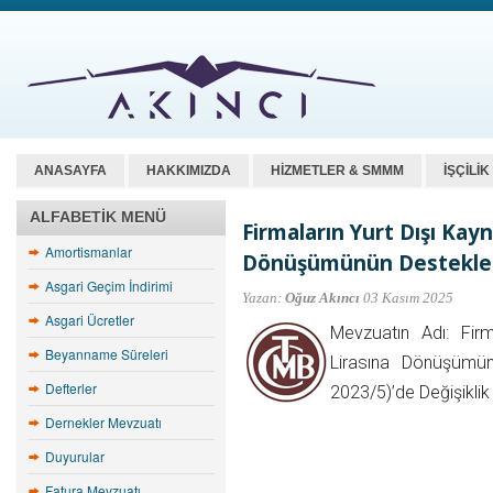
ANASAYFA
HAKKIMIZDA
HİZMETLER & SMMM
İŞÇİLİ
ALFABETIK MENÜ
Firmaların Yurt Dışı Kayn
Amortismanlar
Dönüşümünün Desteklen
Asgari Geçim İndirimi
Yazan:
Oğuz Akıncı
03 Kasım 2025
Asgari Ücretler
Mevzuatın Adı: Firm
Beyanname Süreleri
Lirasına Dönüşümün
Defterler
2023/5)’de Değişikli
Dernekler Mevzuatı
Duyurular
Fatura Mevzuatı