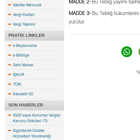
MADDE 2-
Bu Tebliğ yayımı tarihi
Vakıflar Mevzuatı
MADDE 3-
Bu Tebliğ hükümlerin
Vergi Kodları
yürütür.
Vergi Takvimi
PRATIK LINKLER
e-Beyanname
e-Bildirge
Gelir İdaresi
Y
İŞKUR
TÜİK
İnteraktif VD
SON HABERLER
5520 sayılı Kurumlar Vergisi
Kanunu Sirküleri /73
Sigortacılık Destek
Hizmetleri Yönetmeliği