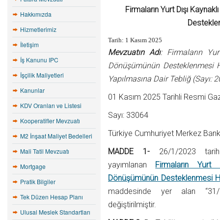
Firmaların Yurt Dışı Kaynak
Hakkımızda
Destekle
Hizmetlerimiz
Tarih: 1 Kasım 2025
İletişim
Mevzuatın Adı
: Firmaların Yur
İş Kanunu IPC
Dönüşümünün Desteklenmesi Hak
İşçilik Maliyetleri
Yapılmasına Dair Tebliğ (Sayı: 
Kanunlar
01 Kasım 2025 Tarihli Resmi Ga
KDV Oranları ve Listesi
Sayı: 33064
Kooperatifler Mevzuatı
Türkiye Cumhuriyet Merkez Bank
M2 İnşaat Maliyet Bedelleri
Mali Tatil Mevzuatı
MADDE 1-
26/1/2023 tarih
yayımlanan
Firmaların Yurt 
Mortgage
Dönüşümünün Desteklenmesi Hak
Pratik Bilgiler
maddesinde yer alan “31/1
Tek Düzen Hesap Planı
değiştirilmiştir.
Ulusal Meslek Standartları