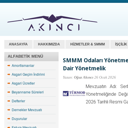
ANASAYFA
HAKKIMIZDA
HİZMETLER & SMMM
İŞÇİLİ
ALFABETIK MENÜ
SMMM Odaları Yönetmeli
Amortismanlar
Dair Yönetmelik
Asgari Geçim İndirimi
Yazan:
Oğuz Akıncı
26 Ocak 2026
Asgari Ücretler
Mevzuatın Adı: Ser
Beyanname Süreleri
Yönetmeliğinde Deği
Defterler
2026 Tarihli Resmi G
Dernekler Mevzuatı
Duyurular
Fatura Mevzuatı