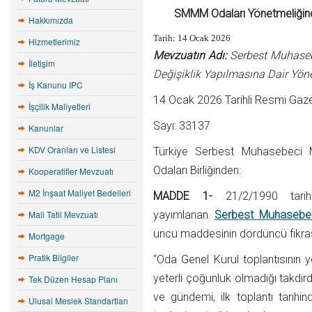
SMMM Odaları Yönetmeliğinde
Hakkımızda
Tarih:
14 Ocak 2026
Hizmetlerimiz
Mevzuatın Adı:
Serbest Muhasebe
İletişim
Değişiklik Yapılmasına Dair Yön
İş Kanunu IPC
14 Ocak 2026 Tarihli Resmi Gaz
İşçilik Maliyetleri
Sayı: 33137
Kanunlar
KDV Oranları ve Listesi
Türkiye Serbest Muhasebeci Ma
Odaları Birliğinden:
Kooperatifler Mevzuatı
M2 İnşaat Maliyet Bedelleri
MADDE 1-
21/2/1990 tar
Mali Tatil Mevzuatı
yayımlanan
Serbest Muhasebeci
uncu maddesinin dördüncü fıkrası 
Mortgage
Pratik Bilgiler
“Oda Genel Kurul toplantısının y
yeterli çoğunluk olmadığı takdirde
Tek Düzen Hesap Planı
ve gündemi, ilk toplantı tari
Ulusal Meslek Standartları