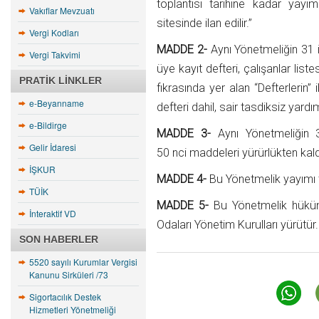
toplantısı tarihine kadar yay
Vakıflar Mevzuatı
sitesinde ilan edilir.”
Vergi Kodları
MADDE 2-
Aynı Yönetmeliğin 31 i
Vergi Takvimi
üye kayıt defteri, çalışanlar listes
PRATIK LINKLER
fıkrasında yer alan “Defterlerin” 
e-Beyanname
defteri dahil, sair tasdiksiz yardım
e-Bildirge
MADDE 3-
Aynı Yönetmeliğin 
Gelir İdaresi
50 nci maddeleri yürürlükten kaldır
İŞKUR
MADDE 4-
Bu Yönetmelik yayımı t
TÜİK
MADDE 5-
Bu Yönetmelik hüküm
İnteraktif VD
Odaları Yönetim Kurulları yürütür.
SON HABERLER
5520 sayılı Kurumlar Vergisi
Kanunu Sirküleri /73
Sigortacılık Destek
Hizmetleri Yönetmeliği