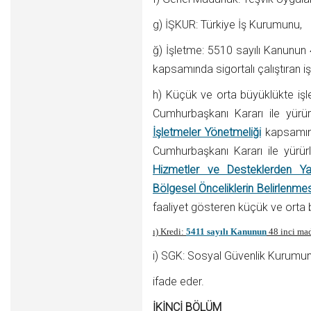
g) İŞKUR: Türkiye İş Kurumunu,
ğ) İşletme: 5510 sayılı Kanunun 
kapsamında sigortalı çalıştıran iş
h) Küçük ve orta büyüklükte işle
Cumhurbaşkanı Kararı ile yür
İşletmeler Yönetmeliği
kapsamınd
Cumhurbaşkanı Kararı ile yürü
Hizmetler ve Desteklerden Yar
Bölgesel Önceliklerin Belirlenme
faaliyet gösteren küçük ve orta b
ı) Kredi:
5411 sayılı Kanunun
48 inci mad
i) SGK: Sosyal Güvenlik Kurumun
ifade eder.
İKİNCİ BÖLÜM