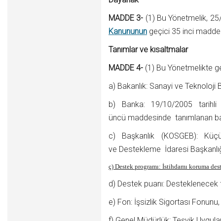
MADDE 3-
(1) Bu Yönetmelik, 25
Kanununun
geçici 35 inci maddes
Tanımlar ve kısaltmalar
MADDE 4-
(1) Bu Yönetmelikte g
a) Bakanlık: Sanayi ve Teknoloji B
b) Banka: 19/10/2005 tarihl
üncü maddesinde tanımlanan ban
c) Başkanlık (KOSGEB): Küçük
ve Destekleme İdaresi Başkanlığ
ç) Destek programı: İstihdamı koruma des
d) Destek puanı: Desteklenecek f
e) Fon: İşsizlik Sigortası Fonunu,
f) Genel Müdürlük: Teşvik Uygu