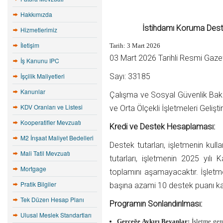
Hakkımızda
İstihdamı Koruma Dest
Hizmetlerimiz
İletişim
Tarih:
3 Mart 2026
03 Mart 2026 Tarihli Resmi Gaze
İş Kanunu IPC
İşçilik Maliyetleri
Sayı: 33185
Kanunlar
Çalışma ve Sosyal Güvenlik Bakan
KDV Oranları ve Listesi
ve Orta Ölçekli İşletmeleri Geliş
Kooperatifler Mevzuatı
Kredi ve Destek Hesaplaması:
M2 İnşaat Maliyet Bedelleri
Destek tutarları, işletmenin kul
Mali Tatil Mevzuatı
tutarları, işletmenin 2025 yılı
Mortgage
toplamını aşamayacaktır. İşletmel
Pratik Bilgiler
başına azami 10 destek puanı karşıl
Tek Düzen Hesap Planı
Programın Sonlandırılması:
Ulusal Meslek Standartları
Gerçeğe Aykırı Beyanlar:
İşletme ger