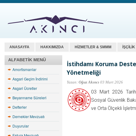
ANASAYFA
HAKKIMIZDA
HİZMETLER & SMMM
İŞÇİLİ
ALFABETIK MENÜ
İstihdamı Koruma Dest
Amortismanlar
Yönetmeliği
Asgari Geçim İndirimi
Yazan:
Oğuz Akıncı
03 Mart 2026
Asgari Ücretler
03 Mart 2026 Tarih
Beyanname Süreleri
Sosyal Güvenlik Bakan
Defterler
ve Orta Ölçekli İşlet
Dernekler Mevzuatı
Duyurular
Fatura Mevzuatı