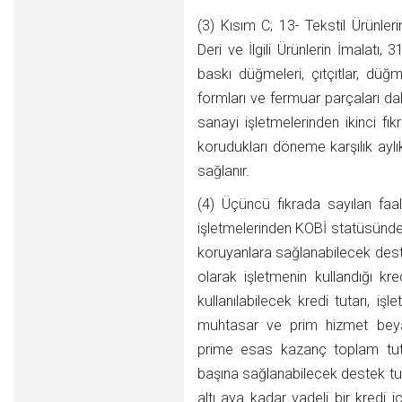
(3) Kısım C; 13- Tekstil Ürünleri
Deri ve İlgili Ürünlerin İmalatı,
baskı düğmeleri, çıtçıtlar, düğ
formları ve fermuar parçaları da
sanayi işletmelerinden ikinci fı
korudukları döneme karşılık aylı
sağlanır.
(4) Üçüncü fıkrada sayılan faa
işletmelerinden KOBİ statüsünde 
koruyanlara sağlanabilecek deste
olarak işletmenin kullandığı k
kullanılabilecek kredi tutarı, iş
muhtasar ve prim hizmet beya
prime esas kazanç toplam tuta
başına sağlanabilecek destek tu
altı aya kadar vadeli bir kredi i