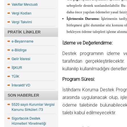
Vakıflar Mevzuatı
sebeplerle destek sonlandırılabilir. B
daha önce yapılan ödemeler yasal faiziy
Vergi Kodları
İşletmenin Durumu:
İşletmenin tasfi
Vergi Takvimi
birleşmesi gibi durumlar söz konusu o
bekleyen ödeme talepleri işleme alınma
PRATIK LINKLER
e-Beyanname
İzleme ve Değerlendirme:
e-Bildirge
Destek programının izleme ve
Gelir İdaresi
tarafından gerçekleştirilecektir
İŞKUR
kullanılıp kullanılmadığını denet
TÜİK
Program Süresi:
İnteraktif VD
İstihdamı Koruma Destek Progra
SON HABERLER
arasında uygulanacak olup, işl
5520 sayılı Kurumlar Vergisi
ödeme talebinde bulunabilecek
Kanunu Sirküleri /73
talebi kabul edilmeyecektir.
Sigortacılık Destek
Hizmetleri Yönetmeliği