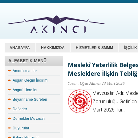
ANASAYFA
HAKKIMIZDA
HİZMETLER & SMMM
İŞÇİLİ
ALFABETIK MENÜ
Meslekî Yeterlilik Belge
Amortismanlar
Mesleklere İlişkin Tebliğ
Asgari Geçim İndirimi
Yazan:
Oğuz Akıncı
23 Mart 2026
Asgari Ücretler
Mevzuatın Adı: Meslek
Beyanname Süreleri
Zorunluluğu Getirilen
Defterler
Mart 2026 Tar..
Dernekler Mevzuatı
Duyurular
Fatura Mevzuatı