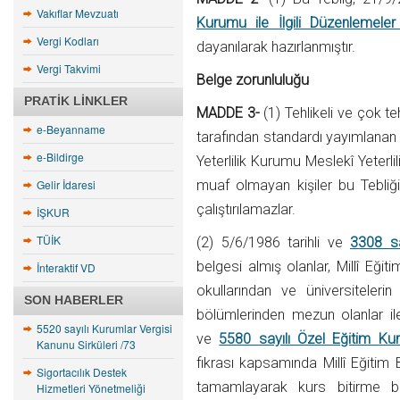
Vakıflar Mevzuatı
Kurumu ile İlgili Düzenlemel
Vergi Kodları
dayanılarak hazırlanmıştır.
Vergi Takvimi
Belge zorunluluğu
PRATIK LINKLER
MADDE 3-
(1) Tehlikeli ve çok te
e-Beyanname
tarafından standardı yayımlanan v
e-Bildirge
Yeterlilik Kurumu Meslekî Yeterli
Gelir İdaresi
muaf olmayan kişiler bu Tebliği
çalıştırılamazlar.
İŞKUR
TÜİK
(2) 5/6/1986 tarihli ve
3308 sa
belgesi almış olanlar, Millî Eği
İnteraktif VD
okullarından ve üniversiteler
SON HABERLER
bölümlerinden mezun olanlar il
5520 sayılı Kurumlar Vergisi
ve
5580 sayılı Özel Eğitim Ku
Kanunu Sirküleri /73
fıkrası kapsamında Millî Eğitim 
Sigortacılık Destek
tamamlayarak kurs bitirme bel
Hizmetleri Yönetmeliği