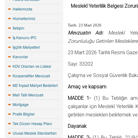
Meslekî Yeterlilik Belgesi Zorunl
Hakkımızda
Hizmetlerimiz
Tarih:
23 Mart 2026
İletişim
Mevzuatın Adı:
Meslekî Yeter
İş Kanunu IPC
Zorunluluğu Getirilen Mesleklere 
İşçilik Maliyetleri
23 Mart 2026 Tarihli Resmi Gaze
Kanunlar
Sayı: 33202
KDV Oranları ve Listesi
Çalışma ve Sosyal Güvenlik Baka
Kooperatifler Mevzuatı
M2 İnşaat Maliyet Bedelleri
Amaç ve kapsam
Mali Tatil Mevzuatı
MADDE 1-
(1) Bu Tebliğin amacı
Mortgage
çalışanlar için Meslekî Yeterlili
Pratik Bilgiler
getirilen meslekleri belirlemek v
Tek Düzen Hesap Planı
Dayanak
Ulusal Meslek Standartları
MADDE 2-
(1) Bu Tebliğ, 21/9/