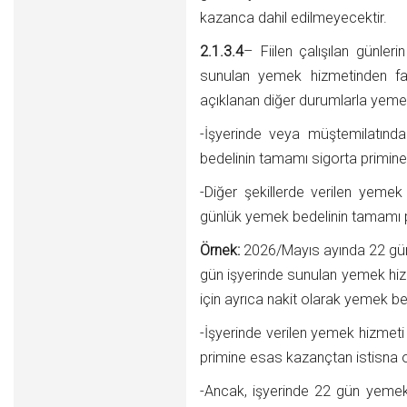
kazanca dahil edilmeyecektir.
2.1.3.4
– Fiilen çalışılan günle
sunulan yemek hizmetinden fay
açıklanan diğer durumlarla yeme
-İşyerinde veya müştemilatınd
bedelinin tamamı sigorta primine
-Diğer şekillerde verilen yemek 
günlük yemek bedelinin tamamı p
Örnek:
2026/Mayıs ayında 22 gün fii
gün işyerinde sunulan yemek hizme
için ayrıca nakit olarak yemek be
-İşyerinde verilen yemek hizmet
primine esas kazançtan istisna o
-Ancak, işyerinde 22 gün yemek h