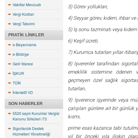
Vakıflar Mevzuatı
3) Görev yollukları,
Vergi Kodları
4) Seyyar görev, kıdem, ihbar ve
Vergi Takvimi
5) İş sonu tazminatı veya kıdem
PRATIK LINKLER
6) Keşif ücreti,
e-Beyanname
7) Kurumca tutarları yıllar itibar
e-Bildirge
8) İşverenler tarafından sigortal
Gelir İdaresi
emeklilik sistemine ödenen 
İŞKUR
geçmeyen özel sağlık sigortası
TÜİK
tutarları,
İnteraktif VD
9) İşverence işyerinde veya m
SON HABERLER
çalışılan günlere ait bir günlük
5520 sayılı Kurumlar Vergisi
kısmı,
Kanunu Sirküleri /73
prime esas kazanca tabi tutulmaz.
Sigortacılık Destek
Hizmetleri Yönetmeliği
yıl bir önceki yıla ilişkin o