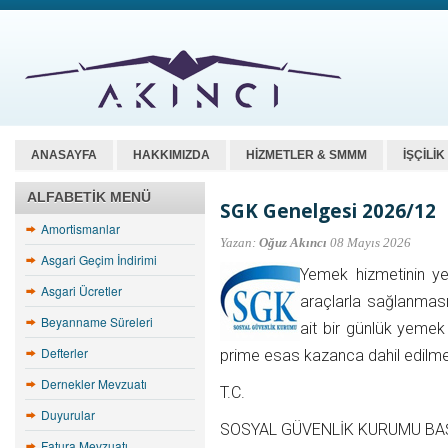
ANASAYFA
HAKKIMIZDA
HİZMETLER & SMMM
İŞÇİLİ
ALFABETIK MENÜ
SGK Genelgesi 2026/12
Amortismanlar
Yazan:
Oğuz Akıncı
08 Mayıs 2026
Asgari Geçim İndirimi
Yemek hizmetinin y
Asgari Ücretler
araçlarla sağlanması 
Beyanname Süreleri
ait bir günlük yemek
Defterler
prime esas kazanca dahil edilm
Dernekler Mevzuatı
T.C.
Duyurular
SOSYAL GÜVENLİK KURUMU BA
Fatura Mevzuatı