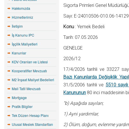
Sigorta Primleri Genel Müdürlüğ
Hakkımızda
Sayı: E-24010506-010.06-1412
Hizmetlerimiz
İletişim
Konu
: Yemek Bedeli
İş Kanunu IPC
Tarih: 07.05.2026
İşçilik Maliyetleri
GENELGE
Kanunlar
2026/12
KDV Oranları ve Listesi
17/4/2026 tarihli ve 33227 sa
Kooperatifler Mevzuatı
Bazı Kanunlarda Değişiklik Yap
M2 İnşaat Maliyet Bedelleri
31/5/2006 tarihli ve
5510 sayılı
Mali Tatil Mevzuatı
Kanununun
80 inci maddesinin biri
Mortgage
“b) Aşağıda sayılan;
Pratik Bilgiler
1) Ayni yardımlar,
Tek Düzen Hesap Planı
Ulusal Meslek Standartları
2) Ölüm, doğum, evlenme yardıml