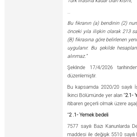
Türk lirasına kadar olan kısmı,
…
Bu fıkranın (a) bendinin (2) numa
önceki yıla ilişkin olarak 213 
(B) fıkrasına göre belirlenen ye
uygulanır. Bu şekilde hesaplan
alınmaz.”
Şeklinde 17/4/2026 tarihind
düzenlemiştir.
Bu kapsamda 2020/20 sayılı İşv
İkinci Bölümünde yer alan “
2.1- 
itibaren geçerli olmak üzere aşağı
“
2 .1- Yemek bedeli
7577 sayılı Bazı Kanunlarda D
maddesi ile değişik 5510 sayılı 