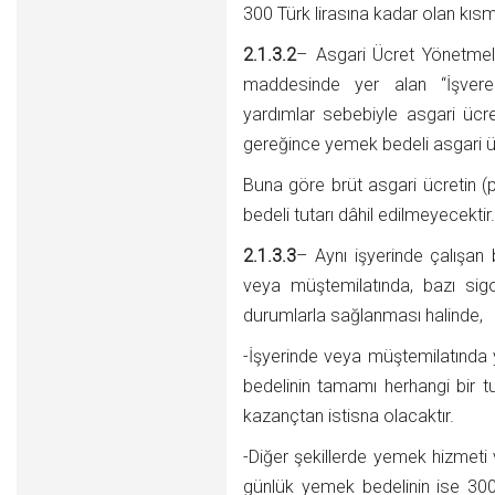
300 Türk lirasına kadar olan kıs
2.1.3.2
– Asgari Ücret Yönetmeliğ
maddesinde yer alan “İşveren
yardımlar sebebiyle asgari ücr
gereğince yemek bedeli asgari üc
Buna göre brüt asgari ücretin (p
bedeli tutarı dâhil edilmeyecektir.
2.1.3.3
– Aynı işyerinde çalışan 
veya müştemilatında, bazı sig
durumlarla sağlanması halinde,
-İşyerinde veya müştemilatında y
bedelinin tamamı herhangi bir tu
kazançtan istisna olacaktır.
-Diğer şekillerde yemek hizmeti ver
günlük yemek bedelinin ise 300