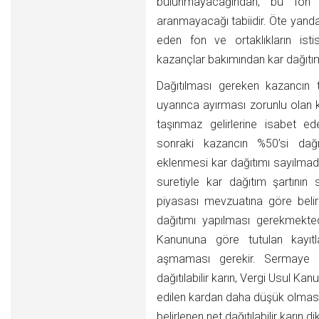
bulunmayacağından, bu fon ve
aranmayacağı tabiidir. Öte yanda
eden fon ve ortaklıkların ist
kazançlar bakımından kar dağıtımı
Dağıtılması gereken kazancın 
uyarınca ayırması zorunlu olan 
taşınmaz gelirlerine isabet e
sonraki kazancın %50’si dağ
eklenmesi kar dağıtımı sayılmad
suretiyle kar dağıtım şartını
piyasası mevzuatına göre belirl
dağıtımı yapılması gerekmektedi
Kanununa göre tutulan kayıtl
aşmaması gerekir. Sermaye p
dağıtılabilir karın, Vergi Usul K
edilen kardan daha düşük olmas
belirlenen net dağıtılabilir karın di