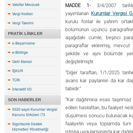
Vakıflar Mevzuatı
MADDE 1-
3/4/2007 tarihl
yayımlanan
Kurumlar Vergisi Ge
Vergi Kodları
kurulu fonlar ile yatırım ortaklı
Vergi Takvimi
bölümünün üçüncü paragrafını
PRATIK LINKLER
aşağıdaki cümle, beşinci par
e-Beyanname
paragraflar eklenmiş, mevcut y
e-Bildirge
şekilde ve aynı bölümde yer 
Gelir İdaresi
değiştirilmiştir.
İŞKUR
“Diğer taraftan, 1/1/2025 tarihi
TÜİK
avans kar paylarının da kar da
tabiidir.”
İnteraktif VD
“Kar dağıtımına esas taşınmaz 
SON HABERLER
edilen hasılattan, bu faaliyet ned
5520 sayılı Kurumlar Vergisi
Kanunu Sirküleri /73
düşülmesi sonucu bulunacak kaza
faaliyetin veya toplamda tüm f
Sigortacılık Destek
Hizmetleri Yönetmeliği
istisna uygulamasında kar dağıtı