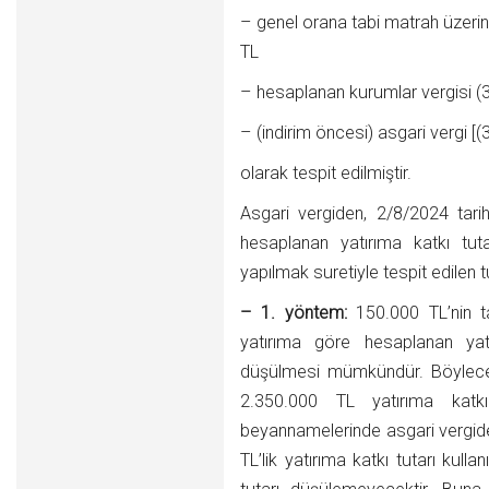
– genel orana tabi matrah üzeri
TL
– hesaplanan kurumlar vergisi (
– (indirim öncesi) asgari vergi 
olarak tespit edilmiştir.
Asgari vergiden, 2/8/2024 tari
hesaplanan yatırıma katkı tuta
yapılmak suretiyle tespit edilen t
– 1. yöntem:
150.000 TL’nin t
yatırıma göre hesaplanan yat
düşülmesi mümkündür. Böylece,
2.350.000 TL yatırıma katkı
beyannamelerinde asgari vergi
TL’lik yatırıma katkı tutarı kull