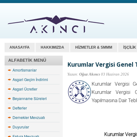
ANASAYFA
HAKKIMIZDA
HİZMETLER & SMMM
İŞÇİLİ
ALFABETIK MENÜ
Kurumlar Vergisi Genel T
Amortismanlar
Yazan:
Oğuz Akıncı
03 Haziran 2026
Asgari Geçim İndirimi
Kurumlar Vergisi G
Asgari Ücretler
Kurumlar Vergisi G
Beyanname Süreleri
Yapılmasına Dair Tebl
Defterler
Dernekler Mevzuatı
Duyurular
Kurumlar Vergis
Fatura Mevzuatı