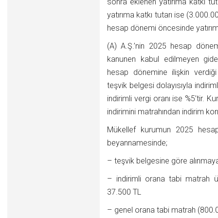
sonra eklenen yatırıma katkı tu
yatırıma katkı tutarı ise (3.000.
hesap dönemi öncesinde yatırıma k
(A) A.Ş.’nin 2025 hesap dönemin
kanunen kabul edilmeyen gide
hesap dönemine ilişkin verdiğ
teşvik belgesi dolayısıyla indiri
indirimli vergi oranı ise %5’tir.
indirimini matrahından indirim ko
Mükellef kurumun 2025 hesap d
beyannamesinde;
– teşvik belgesine göre alınmay
– indirimli orana tabi matrah
37.500 TL
– genel orana tabi matrah (800