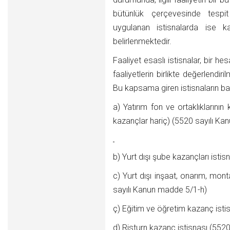
bütünlük çerçevesinde tespi
uygulanan istisnalarda ise 
belirlenmektedir.
Faaliyet esaslı istisnalar, bir 
faaliyetlerin birlikte değerlendi
Bu kapsama giren istisnaların bazı
a) Yatırım fon ve ortaklıklarını
kazançlar hariç) (5520 sayılı K
b) Yurt dışı şube kazançları isti
c) Yurt dışı inşaat, onarım, mon
sayılı Kanun madde 5/1-h)
ç) Eğitim ve öğretim kazanç isti
d) Risturn kazanç istisnası (552