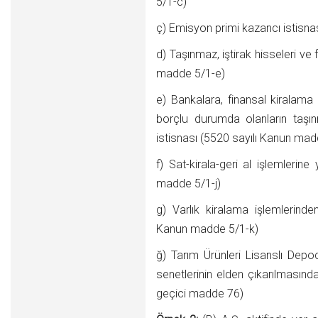
5/1-c)
ç) Emisyon primi kazancı istisna
d) Taşınmaz, iştirak hisseleri ve
madde 5/1-e)
e) Bankalara, finansal kiralam
borçlu durumda olanların taşın
istisnası (5520 sayılı Kanun mad
f) Sat-kirala-geri al işlemlerin
madde 5/1-j)
g) Varlık kiralama işlemlerinde
Kanun madde 5/1-k)
ğ) Tarım Ürünleri Lisanslı De
senetlerinin elden çıkarılmasın
geçici madde 76)