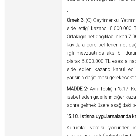
Örnek 3:
(C) Gayrimenkul Yatırım 
elde ettiği kazancı 8.000.000 
Ortaklığın net dağıtılabilir karı
kayıtlara göre belirlenen net dağ
ilgili mevzuatında aksi bir duru
olarak 5.000.000 TL esas alına
elde edilen kazanç kabul edil
yarısının dağıtılması gerekecektir
MADDE 2-
Aynı Tebliğin “5.17. K
isabet eden giderlerin diğer kaz
sonra gelmek üzere aşağıdaki bö
“
5.18. İstisna uygulamalarında ka
Kurumlar vergisi yönünden ist
durumunda, ilgili faaliyetin bir 