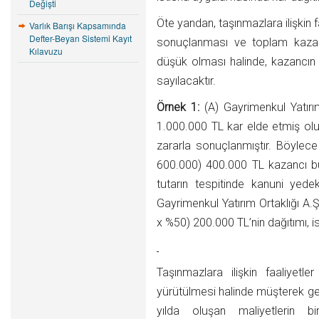
Değişti
Öte yandan, taşınmazlara ilişkin fa
Varlık Barışı Kapsamında
Defter-Beyan Sistemi Kayıt
sonuçlanması ve toplam kazan
Kılavuzu
düşük olması halinde, kazancın y
sayılacaktır.
Örnek 1:
(A) Gayrimenkul Yatırım
1.000.000 TL kar elde etmiş olup
zararla sonuçlanmıştır. Böylece 
600.000) 400.000 TL kazancı bu
tutarın tespitinde kanuni yede
Gayrimenkul Yatırım Ortaklığı A.Ş
x %50) 200.000 TL’nin dağıtımı, is
Taşınmazlara ilişkin faaliyetl
yürütülmesi halinde müşterek genel 
yılda oluşan maliyetlerin bi