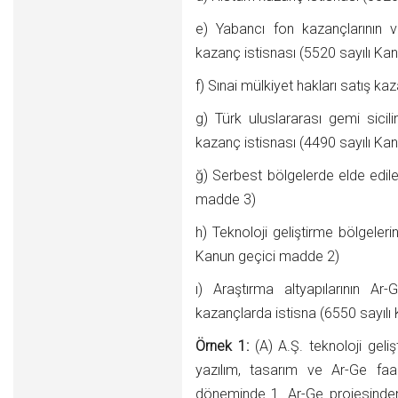
e) Yabancı fon kazançlarının ver
kazanç istisnası (5520 sayılı K
f) Sınai mülkiyet hakları satış k
g) Türk uluslararası gemi sicili
kazanç istisnası (4490 sayılı K
ğ) Serbest bölgelerde elde edile
madde 3)
h) Teknoloji geliştirme bölgeler
Kanun geçici madde 2)
ı) Araştırma altyapılarının Ar-G
kazançlarda istisna (6550 sayıl
Örnek 1:
(A) A.Ş. teknoloji gel
yazılım, tasarım ve Ar-Ge faal
döneminde 1. Ar-Ge projesinde