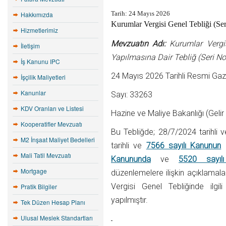
Tarih:
24 Mayıs 2026
Hakkımızda
Kurumlar Vergisi Genel Tebliği (Ser
Hizmetlerimiz
Mevzuatın Adı:
Kurumlar Vergisi
İletişim
Yapılmasına Dair Tebliğ (Seri No
İş Kanunu IPC
24 Mayıs 2026 Tarihli Resmi Ga
İşçilik Maliyetleri
Kanunlar
Sayı: 33263
KDV Oranları ve Listesi
Hazine ve Maliye Bakanlığı (Gelir 
Kooperatifler Mevzuatı
Bu Tebliğde; 28/7/2024 tarihli 
M2 İnşaat Maliyet Bedelleri
tarihli ve
7566 sayılı Kanunun
2
Mali Tatil Mevzuatı
Kanununda
ve
5520 sayıl
Mortgage
düzenlemelere ilişkin açıklamala
Vergisi Genel Tebliğinde ilgili
Pratik Bilgiler
yapılmıştır.
Tek Düzen Hesap Planı
Ulusal Meslek Standartları