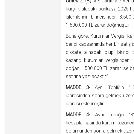
Örnek 2:
(B) A.Ş. aktifinde yer 
karşılık alacaklı bankaya 2025 
işlemlerinin birincisinden 3.50
1.500.000 TL zarar doğmuştur.
Buna göre, Kurumlar Vergisi Kanu
bendi kapsamında her bir satış 
dikkate alınacak olup, birinci
kazanç kurumlar vergisinden is
doğan 1.500.000 TL zarar ise 
satırına yazılacaktır.”
MADDE 3-
Aynı Tebliğin “10
ibaresinden sonra gelmek üzere
ibaresi eklenmiştir.
MADDE 4-
Aynı Tebliğin “32
hesaplamasında kurum kazancında
bölümünden sonra gelmek üzere 