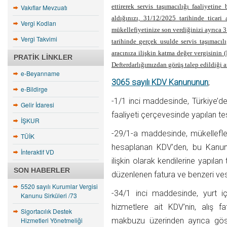
ettirerek servis taşımacılığı faaliyetine
Vakıflar Mevzuatı
aldığınızı, 31/12/2025 tarihinde ticari 
Vergi Kodları
mükellefiyetinize son verdiğinizi ayrıca 
Vergi Takvimi
tarihinde gerçek usulde servis taşımacılı
aracınıza ilişkin katma değer vergisini
PRATIK LINKLER
Defterdarlığımızdan görüş talep edildiği a
e-Beyanname
3065 sayılı KDV Kanununun
;
e-Bildirge
-1/1 inci maddesinde, Türkiye’de 
Gelir İdaresi
faaliyeti çerçevesinde yapılan te
İŞKUR
-29/1-a maddesinde, mükellefleri
TÜİK
hesaplanan KDV’den, bu Kanund
İnteraktif VD
ilişkin olarak kendilerine yapıla
SON HABERLER
düzenlenen fatura ve benzeri vesi
5520 sayılı Kurumlar Vergisi
-34/1 inci maddesinde, yurt i
Kanunu Sirküleri /73
hizmetlere ait KDV’nin, alış 
Sigortacılık Destek
Hizmetleri Yönetmeliği
makbuzu üzerinden ayrıca göst