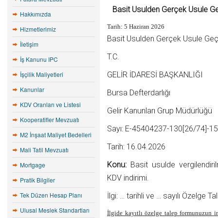
Basit Usulden Gerçek Usule Ge
Hakkımızda
Tarih:
5 Haziran 2026
Hizmetlerimiz
Basit Usulden Gerçek Usule Geçe
İletişim
T.C.
İş Kanunu IPC
İşçilik Maliyetleri
GELİR İDARESİ BAŞKANLIĞI
Kanunlar
Bursa Defterdarlığı
KDV Oranları ve Listesi
Gelir Kanunları Grup Müdürlüğü
Kooperatifler Mevzuatı
Sayı: E-45404237-130[26/74]-1
M2 İnşaat Maliyet Bedelleri
Tarih: 16.04.2026
Mali Tatil Mevzuatı
Konu:
Basit usulde vergilendir
Mortgage
KDV indirimi.
Pratik Bilgiler
Tek Düzen Hesap Planı
İlgi: … tarihli ve … sayılı Özelge 
Ulusal Meslek Standartları
İlgide kayıtlı özelge talep formunuzun i