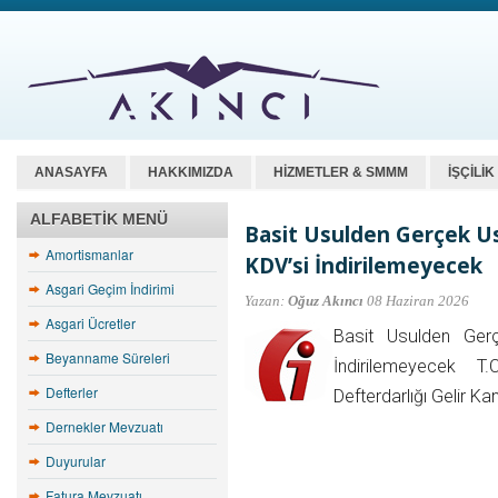
ANASAYFA
HAKKIMIZDA
HİZMETLER & SMMM
İŞÇİLİ
ALFABETIK MENÜ
Basit Usulden Gerçek U
Amortismanlar
KDV’si İndirilemeyecek
Asgari Geçim İndirimi
Yazan:
Oğuz Akıncı
08 Haziran 2026
Asgari Ücretler
Basit Usulden Ger
Beyanname Süreleri
İndirilemeyecek 
Defterler
Defterdarlığı Gelir K
Dernekler Mevzuatı
Duyurular
Fatura Mevzuatı