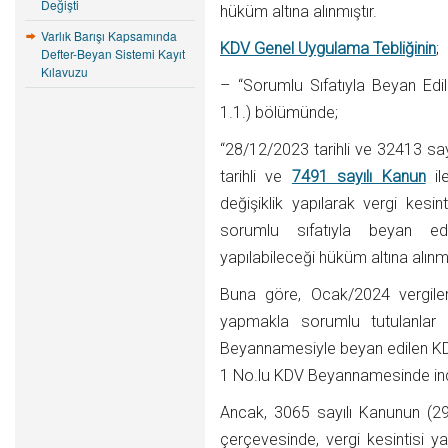
Değişti
hüküm altına alınmıştır.
Varlık Barışı Kapsamında
KDV Genel Uygulama Tebliğinin
;
Defter-Beyan Sistemi Kayıt
Kılavuzu
– “Sorumlu Sıfatıyla Beyan Edile
1.1.) bölümünde;
“28/12/2023 tarihli ve 32413 s
tarihli ve
7491 sayılı Kanun
il
değişiklik yapılarak vergi kesi
sorumlu sıfatıyla beyan ed
yapılabileceği hüküm altına alınmı
Buna göre, Ocak/2024 vergilen
yapmakla sorumlu tutulanlar 
Beyannamesiyle beyan edilen KDV
1 No.lu KDV Beyannamesinde ind
Ancak, 3065 sayılı Kanunun (29
çerçevesinde, vergi kesintisi y