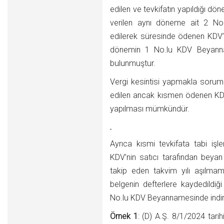
edilen ve tevkifatın yapıldığı 
verilen aynı döneme ait 2 N
edilerek süresinde ödenen KDV’
dönemin 1 No.lu KDV Beyanna
bulunmuştur.
Vergi kesintisi yapmakla sorumlu
edilen ancak kısmen ödenen KDV’
yapılması mümkündür.
Ayrıca kısmi tevkifata tabi iş
KDV’nin satıcı tarafından beyan 
takip eden takvim yılı aşılmam
belgenin defterlere kaydedildiğ
No.lu KDV Beyannamesinde indiri
Örnek 1
: (D) A.Ş. 8/1/2024 tar