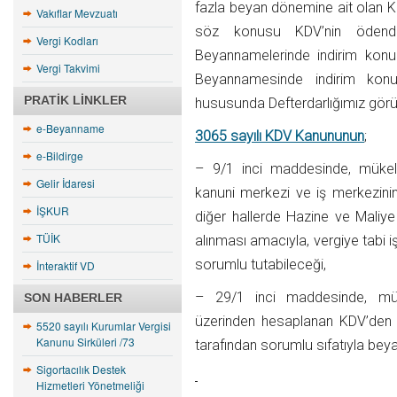
fazla beyan dönemine ait olan KD
Vakıflar Mevzuatı
söz konusu KDV’nin ödend
Vergi Kodları
Beyannamelerinde indirim kon
Vergi Takvimi
Beyannamesinde indirim kon
PRATIK LINKLER
hususunda Defterdarlığımız görü
e-Beyanname
3065 sayılı KDV Kanununun
;
e-Bildirge
– 9/1 inci maddesinde, mükellef
Gelir İdaresi
kanuni merkezi ve iş merkezini
İŞKUR
diğer hallerde Hazine ve Maliye 
TÜİK
alınması amacıyla, vergiye tabi 
sorumlu tutabileceği,
İnteraktif VD
– 29/1 inci maddesinde, mükel
SON HABERLER
üzerinden hesaplanan KDV’den v
5520 sayılı Kurumlar Vergisi
Kanunu Sirküleri /73
tarafından sorumlu sıfatıyla beya
Sigortacılık Destek
Hizmetleri Yönetmeliği