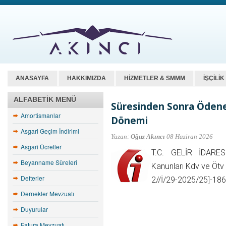
ANASAYFA
HAKKIMIZDA
HİZMETLER & SMMM
İŞÇİLİ
ALFABETIK MENÜ
Süresinden Sonra Ödenen
Amortismanlar
Dönemi
Asgari Geçim İndirimi
Yazan:
Oğuz Akıncı
08 Haziran 2026
Asgari Ücretler
T.C. GELİR İDARESİ
Beyanname Süreleri
Kanunları Kdv ve Öt
Defterler
2//İ/29-2025/25]-1865
Dernekler Mevzuatı
Duyurular
Fatura Mevzuatı