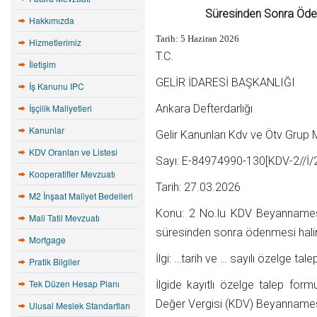
Süresinden Sonra Öden
Hakkımızda
Tarih:
5 Haziran 2026
Hizmetlerimiz
T.C.
İletişim
GELİR İDARESİ BAŞKANLIĞI
İş Kanunu IPC
İşçilik Maliyetleri
Ankara Defterdarlığı
Kanunlar
Gelir Kanunları Kdv ve Ötv Grup
KDV Oranları ve Listesi
Sayı: E-84974990-130[KDV-2//İ
Kooperatifler Mevzuatı
Tarih: 27.03.2026
M2 İnşaat Maliyet Bedelleri
Konu: 2 No.lu KDV Beyannamesi
Mali Tatil Mevzuatı
süresinden sonra ödenmesi hali
Mortgage
İlgi: …tarih ve … sayılı özelge ta
Pratik Bilgiler
Tek Düzen Hesap Planı
İlgide kayıtlı özelge talep for
Değer Vergisi (KDV) Beyannames
Ulusal Meslek Standartları