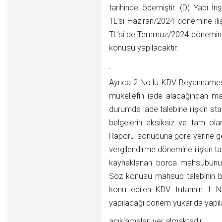
tarihinde ödemiştir. (D) Yapı İ
TL’si Haziran/2024 dönemine i
TL’si de Temmuz/2024 dönemine 
konusu yapılacaktır.
Ayrıca 2 No.lu KDV Beyannames
mükellefin iade alacağından 
durumda iade talebine ilişkin sta
belgelerin eksiksiz ve tam ol
Raporu sonucuna göre yerine get
vergilendirme dönemine ilişkin
kaynaklanan borca mahsubunun ta
Söz konusu mahsup talebinin b
konu edilen KDV tutarının 1 
yapılacağı dönem yukarıda yapıla
açıklamaları yer almaktadır.