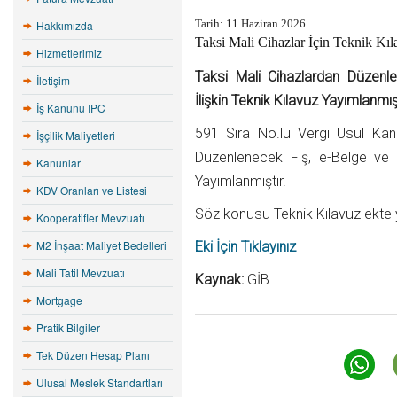
Tarih:
11 Haziran 2026
Hakkımızda
Taksi Mali Cihazlar İçin Teknik Kı
Hizmetlerimiz
Taksi Mali Cihazlardan Düzenl
İletişim
İlişkin Teknik Kılavuz Yayımlanmış
İş Kanunu IPC
591 Sıra No.lu Vergi Usul Kan
İşçilik Maliyetleri
Düzenlenecek Fiş, e-Belge ve R
Kanunlar
Yayımlanmıştır.
KDV Oranları ve Listesi
Söz konusu Teknik Kılavuz ekte 
Kooperatifler Mevzuatı
M2 İnşaat Maliyet Bedelleri
Eki İçin Tıklayınız
Mali Tatil Mevzuatı
Kaynak:
GİB
Mortgage
Pratik Bilgiler
Tek Düzen Hesap Planı
Ulusal Meslek Standartları