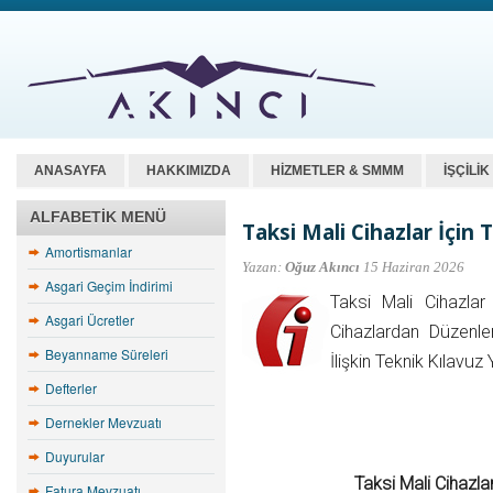
ANASAYFA
HAKKIMIZDA
HİZMETLER & SMMM
İŞÇİLİ
ALFABETIK MENÜ
Taksi Mali Cihazlar İçin
Amortismanlar
Yazan:
Oğuz Akıncı
15 Haziran 2026
Asgari Geçim İndirimi
Taksi Mali Cihazlar
Asgari Ücretler
Cihazlardan Düzenl
Beyanname Süreleri
İlişkin Teknik Kılavu
Defterler
Dernekler Mevzuatı
Duyurular
Taksi Mali Cihazla
Fatura Mevzuatı