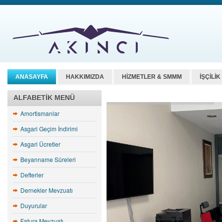
ANASAYFA
HAKKIMIZDA
HİZMETLER & SMMM
İŞÇİLİ
ALFABETIK MENÜ
Amortismanlar
Asgari Geçim İndirimi
Asgari Ücretler
Beyanname Süreleri
Defterler
Dernekler Mevzuatı
Duyurular
Fatura Mevzuatı