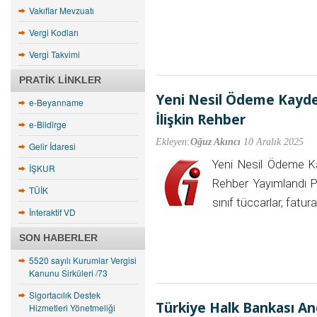
Vakıflar Mevzuatı
Vergi Kodları
Vergi Takvimi
PRATIK LINKLER
Yeni Nesil Ödeme Kayded
e-Beyanname
İlişkin Rehber
e-Bildirge
Ekleyen:
Oğuz Akıncı
10 Aralık 2025
Gelir İdaresi
Yeni Nesil Ödeme Ka
İŞKUR
Rehber Yayımlandı Pe
TÜİK
sınıf tüccarlar, fatur
İnteraktif VD
SON HABERLER
5520 sayılı Kurumlar Vergisi
Kanunu Sirküleri /73
Sigortacılık Destek
Türkiye Halk Bankası An
Hizmetleri Yönetmeliği