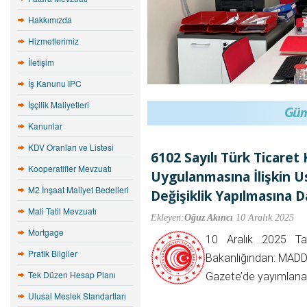
Hakkımızda
Hizmetlerimiz
İletişim
İş Kanunu IPC
İşçilik Maliyetleri
Kanunlar
KDV Oranları ve Listesi
6102 Sayılı Türk Ticare
Kooperatifler Mevzuatı
Uygulanmasına İlişkin U
M2 İnşaat Maliyet Bedelleri
Değişiklik Yapılmasına D
Mali Tatil Mevzuatı
Ekleyen:
Oğuz Akıncı
10 Aralık 2025
Mortgage
10 Aralık 2025 Ta
Pratik Bilgiler
Bakanlığından: MADDE
Tek Düzen Hesap Planı
Gazete’de yayımlan
Ulusal Meslek Standartları