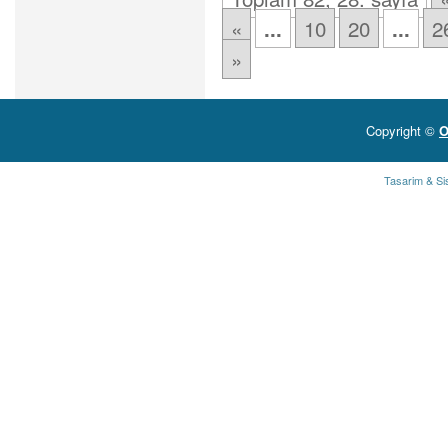
«
10
20
2
...
...
»
Copyright ©
O
Tasarim & Si