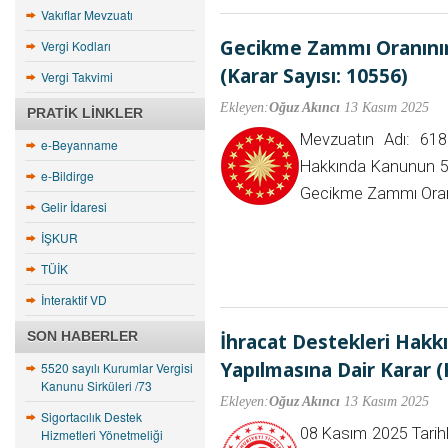
Vakıflar Mevzuatı
Gecikme Zammı Oranının
Vergi Kodları
(Karar Sayısı: 10556)
Vergi Takvimi
Ekleyen:
Oğuz Akıncı
13 Kasım 2025
PRATIK LINKLER
Mevzuatın Adı: 618
e-Beyanname
Hakkında Kanunun 51 
e-Bildirge
Gecikme Zammı Oran
Gelir İdaresi
İŞKUR
TÜİK
İnteraktif VD
SON HABERLER
İhracat Destekleri Hakkı
Yapılmasına Dair Karar (
5520 sayılı Kurumlar Vergisi
Kanunu Sirküleri /73
Ekleyen:
Oğuz Akıncı
13 Kasım 2025
Sigortacılık Destek
08 Kasım 2025 Tarih
Hizmetleri Yönetmeliği