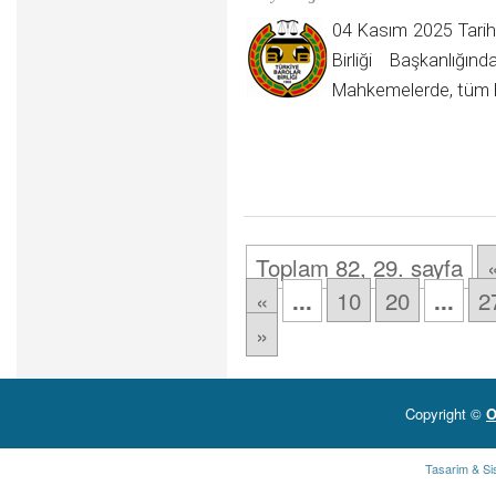
04 Kasım 2025 Tarih
Birliği Başkanlı
Mahkemelerde, tüm 
Toplam 82, 29. sayfa
«
10
20
2
...
...
»
Copyright ©
O
Tasarim & Si