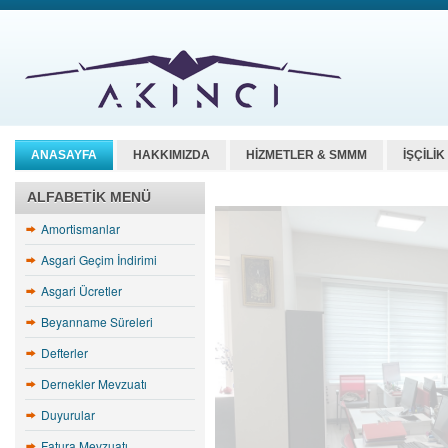
ANASAYFA
HAKKIMIZDA
HİZMETLER & SMMM
İŞÇİLİ
ALFABETIK MENÜ
Amortismanlar
Asgari Geçim İndirimi
Asgari Ücretler
Beyanname Süreleri
Defterler
Dernekler Mevzuatı
Duyurular
Fatura Mevzuatı